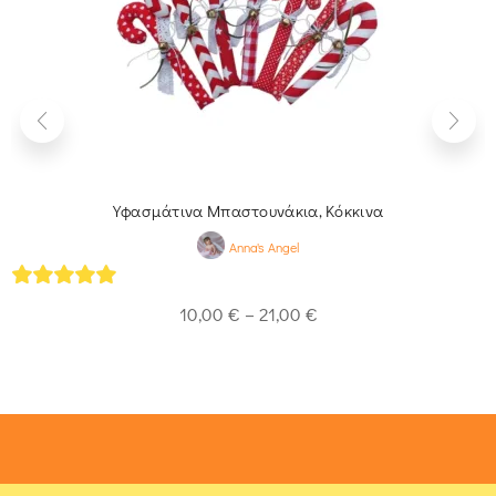
Υφασμάτινα Μπαστουνάκια, Κόκκινα
Anna's Angel
5
out of 5
10,00
€
–
21,00
€