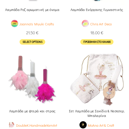
Λαμπάδα Ροζ αρωματική με όνομα
Λαμπάδα Ενόργανης Γυμναστικής
Joanna's Miyuki Crafts
Chris Art Deco
21,50
€
18,00
€
SELECT OPTIONS
ΠΡΟΣΘΉΚΗ ΣΤΟ ΚΑΛΆΘΙ
Λαμπάδα με φτερά και στρας
Σετ Λαμπάδα με Σακίδιο & Νεσεσερ,
Μπαλαρίνα
DoubleK.HandmadeYarnArt
MoAna Art & Craft