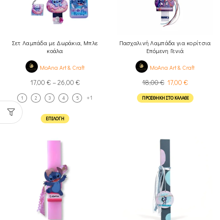
Σετ Λαμπάδα με Δωράκια, Μπλε
Πασχαλινή Λαμπάδα για κορίτσια
κοάλα
Επόμενη Γενιά
MoAna Art & Craft
MoAna Art & Craft
17,00
€
–
26,00
€
18,00
€
17,00
€
+1
1
2
3
4
5
ΠΡΟΣΘΉΚΗ ΣΤΟ ΚΑΛΆΘΙ
ΕΠΙΛΟΓΉ