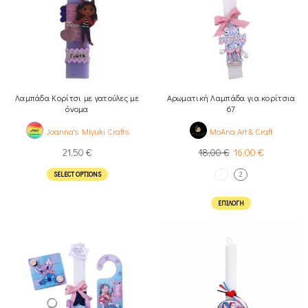
Λαμπάδα Κορίτσι με γατούλες με
Αρωματική Λαμπάδα για κορίτσια
όνομα
67
Joanna's Miyuki Crafts
MoAna Art & Craft
21,50
€
18,00
€
16,00
€
SELECT OPTIONS
1
2
ΕΠΙΛΟΓΉ