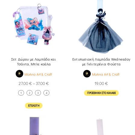
Σετ Δώρου με Λαμπάδα και
Εντυπωσιακή Λαμπάδα Wednesday
Τσάντα, Μπλε κοάλα
με Γκλιτερένια Φούστα
MoAna Art & Craft
MoAna Art & Craft
27,00
€
–
37,00
€
19,00
€
1
2
3
4
ΠΡΟΣΘΉΚΗ ΣΤΟ ΚΑΛΆΘΙ
ΕΠΙΛΟΓΉ