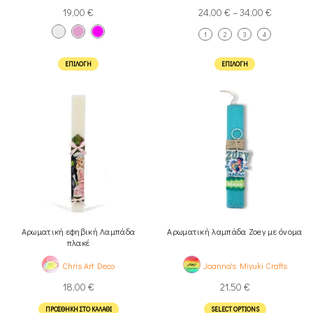
19,00
€
24,00
€
–
34,00
€
1
2
3
4
ΕΠΙΛΟΓΉ
ΕΠΙΛΟΓΉ
Αρωματική εφηβική Λαμπάδα
Αρωματική λαμπάδα Zoey με όνομα
πλακέ
Chris Art Deco
Joanna's Miyuki Crafts
18,00
€
21,50
€
ΠΡΟΣΘΉΚΗ ΣΤΟ ΚΑΛΆΘΙ
SELECT OPTIONS