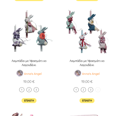
Λαμπάδα με Υφασμάτινο
Λαμπάδα με Υφασμάτινο
Λαγουδάκι
Λαγουδάκι
Anna's Angel
Anna's Angel
19,00
€
19,00
€
1
2
3
1
2
3
4
ΕΠΙΛΟΓΉ
ΕΠΙΛΟΓΉ