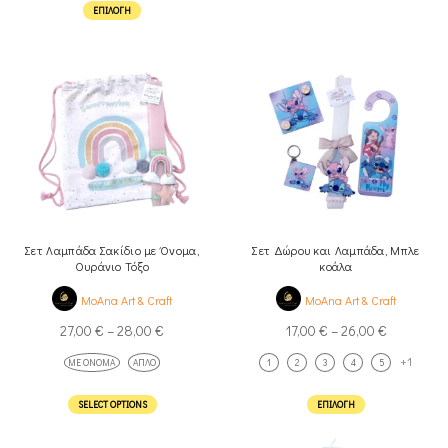
ΕΠΙΛΟΓΉ
Σετ Λαμπάδα Σακίδιο με Όνομα,
Σετ Δώρου και Λαμπάδα, Μπλε
Ουράνιο Τόξο
κοάλα
MoAna Art & Craft
MoAna Art & Craft
27,00
€
–
28,00
€
17,00
€
–
26,00
€
+1
ΜΕ ΌΝΟΜΑ
ΑΠΛΌ
1
2
3
4
5
SELECT OPTIONS
ΕΠΙΛΟΓΉ