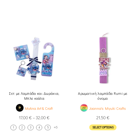
Σετ με Λαμπάδα και Δωράκια,
Αρωματική λαμπάδα Rumi με
Μπλε κοάλα
όνομα
MoAna Art & Craft
Joanna's Miyuki Crafts
17,00
€
–
32,00
€
21,50
€
+6
1
2
3
4
5
SELECT OPTIONS