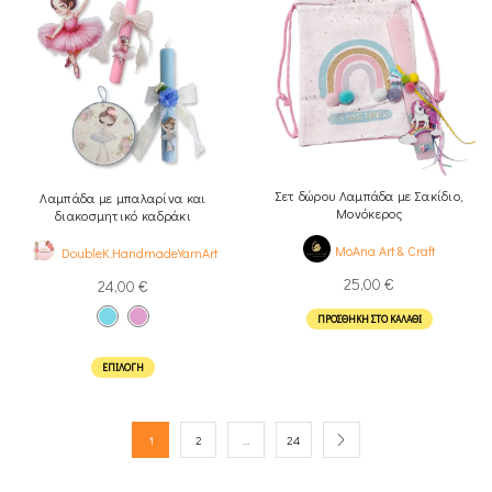
Σετ δώρου Λαμπάδα με Σακίδιο,
Λαμπάδα με μπαλαρίνα και
Μονόκερος
διακοσμητικό καδράκι
MoAna Art & Craft
DoubleK.HandmadeYarnArt
25,00
€
24,00
€
ΠΡΟΣΘΉΚΗ ΣΤΟ ΚΑΛΆΘΙ
ΕΠΙΛΟΓΉ
1
2
…
24