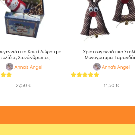
ουγεννιάτικο Κουτί Δώρου με
Χριστουγεννιάτικο Στολί
Στολίδια, Χιονάνθρωπος
Μονόγραμμα Ταρανδά
Anna's Angel
Anna's Angel
of 5
5
out of 5
27,50
€
11,50
€