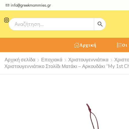
ψτε μοναδικές δημιουργίες από τους Χειροτέχνες μας!
info@greekmommies.gr
Αρχική
Οι
Αρχική σελίδα
Εποχιακά
Χριστουγεννιάτικα
Χριστο
Χριστουγεννιάτικο Στολίδι Ματάκι – Αρκουδάκι “My 1st C