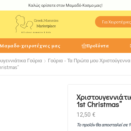
Καλώς ορίσατε στον Μαμαδό-Κοσμο μας!
Για Χειροτέχνες
 Μαμαδο-χειροτέχνες μας
Προϊόντα
υγεννιάτικα Γούρια
Γούρια - Τα Πρώτα μου Χριστούγεννα
hristmas”
Χριστουγεννιάτι
1st Christmas”
12,50
€
Το προϊόν θα αποσταλεί σε 1