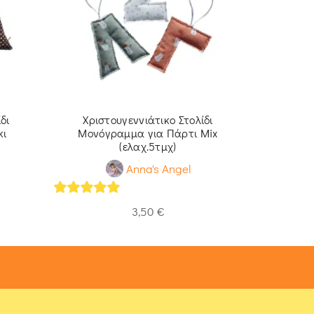
δι
Χριστουγεννιάτικο Στολίδι
Χριστου
κι
Μονόγραμμα για Πάρτι Mix
Υφα
(ελαχ.5τμχ)
Anna's Angel
5
out of 
5
out of 5
3,50
€