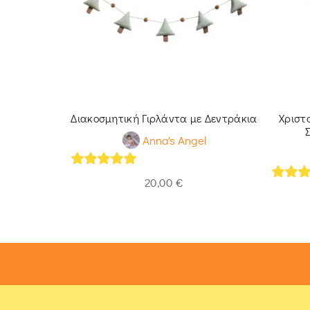
εννιάτικο
Διακοσμητική Γιρλάντα με Δεντράκια
Χριστ
ρωπος
Anna's Angel
l
5
out of 5
20,00
€
5
out 
€