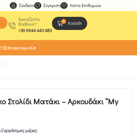
Σύνδεση
Ανακαλύψτε μοναδικές δημιουργίες από τους Χειροτέχ
Σύγκριση
Λίστα Επιθυμιών
Χρειάζεστε
0
Καλάθι
Βοήθεια?
+30 6944 443 483
Επικοινωνία
κο Στολίδι Ματάκι – Αρκουδάκι “My
-2 εργάσιμες μέρες.