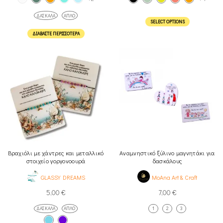
ΔΑΣΚΆΛΑ
ΑΠΛΌ
SELECT OPTIONS
ΔΙΑΒΆΣΤΕ ΠΕΡΙΣΣΌΤΕΡΑ
Βραχιόλι με χάντρες και μεταλλικό
Αναμνηστικό ξύλινο μαγνητάκι για
στοιχείο γοργονοουρά
δασκάλους
GLASSY DREAMS
MoAna Art & Craft
5,00
€
7,00
€
ΔΑΣΚΆΛΑ
ΑΠΛΌ
1
2
3