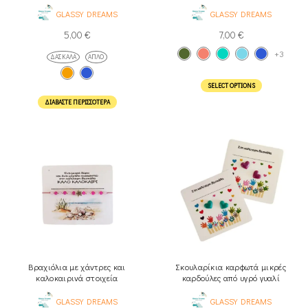
GLASSY DREAMS
GLASSY DREAMS
5,00
€
7,00
€
+3
ΔΑΣΚΆΛΑ
ΑΠΛΌ
SELECT OPTIONS
ΔΙΑΒΆΣΤΕ ΠΕΡΙΣΣΌΤΕΡΑ
Βραχιόλια με χάντρες και
Σκουλαρίκια καρφωτά μικρές
καλοκαιρινά στοιχεία
καρδούλες από υγρό γυαλί
GLASSY DREAMS
GLASSY DREAMS