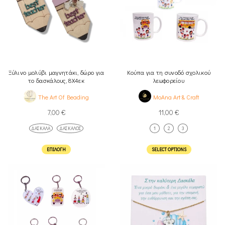
Ξύλινο μολύβι μαγνητάκι, δώρο για
Κούπα για τη συνοδό σχολικού
το δασκάλους, 8Χ4εκ
λεωφορείου
The Art Of Beading
MoAna Art & Craft
7,00
€
11,00
€
ΔΑΣΚΆΛΑ
ΔΆΣΚΑΛΟΣ
1
2
3
ΕΠΙΛΟΓΉ
SELECT OPTIONS