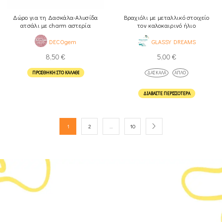
Δώρο για τη Δασκάλα-Αλυσίδα
Βραχιόλι με μεταλλικό στοιχείο
ατσάλι με charm αστερία
τον καλοκαιρινό ήλιο
DECOgem
GLASSY DREAMS
8,50
€
5,00
€
ΠΡΟΣΘΉΚΗ ΣΤΟ ΚΑΛΆΘΙ
ΔΑΣΚΆΛΑ
ΑΠΛΌ
ΔΙΑΒΆΣΤΕ ΠΕΡΙΣΣΌΤΕΡΑ
1
2
…
10