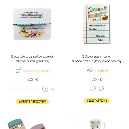
Βραχιόλια με καλοκαιρινά
Ξύλινο μαγνητάκι,
στοιχεία και χάντρες
προσωποποιημένο, δώρο για τη
δασκάλα ή το δάσκαλο
GLASSY DREAMS
ETSetera
5,00
€
7,00
€
+2
1
2
1
2
3
4
5
SELECT OPTIONS
ΔΙΑΒΆΣΤΕ ΠΕΡΙΣΣΌΤΕΡΑ