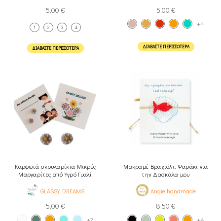
5,00
€
5,00
€
+4
1
2
3
4
ΔΙΑΒΆΣΤΕ ΠΕΡΙΣΣΌΤΕΡΑ
ΔΙΑΒΆΣΤΕ ΠΕΡΙΣΣΌΤΕΡΑ
Καρφωτά σκουλαρίκια Μικρές
Μακραμέ Βραχιόλι, Ψαράκι για
Μαργαρίτες από Υγρό Γυαλί
την Δασκάλα μου
GLASSY DREAMS
Angie handmade
5,00
€
8,50
€
+2
+4