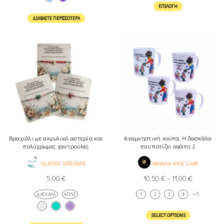
ΕΠΙΛΟΓΉ
ΔΙΑΒΆΣΤΕ ΠΕΡΙΣΣΌΤΕΡΑ
Βραχιόλι με ακρυλικό αστερία και
Αναμνηστική κούπα, Η δασκάλα
πολύχρωμες χαντρούλες
που ποτίζει αγάπη 2
GLASSY DREAMS
MoAna Art & Craft
5,00
€
10,50
€
–
11,00
€
+5
ΔΑΣΚΆΛΑ
ΑΠΛΌ
1
2
3
4
SELECT OPTIONS