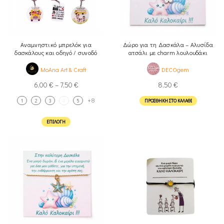
Αναμνηστικό μπρελόκ για
Δώρο για τη Δασκάλα – Αλυσίδα
δασκάλους και οδηγό / συνοδό
ατσάλι με charm λουλουδάκι
λεωφορίου
MoAna Art & Craft
DECOgem
6,00
€
–
7,50
€
8,50
€
+8
1
2
3
4
5
ΠΡΟΣΘΉΚΗ ΣΤΟ ΚΑΛΆΘΙ
ΕΠΙΛΟΓΉ