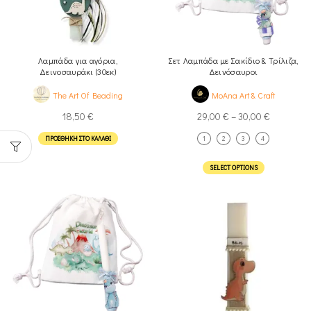
Λαμπάδα για αγόρια,
Σετ Λαμπάδα με Σακίδιο & Τρίλιζα,
Δεινοσαυράκι (30εκ)
Δεινόσαυροι
The Art Of Beading
MoAna Art & Craft
18,50
€
29,00
€
–
30,00
€
ΠΡΟΣΘΉΚΗ ΣΤΟ ΚΑΛΆΘΙ
1
2
3
4
SELECT OPTIONS