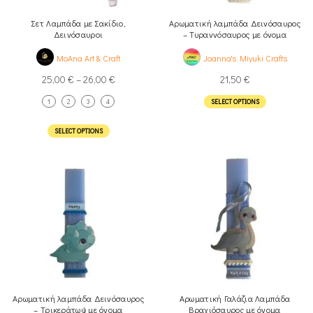
Σετ Λαμπάδα με Σακίδιο,
Αρωματική λαμπάδα Δεινόσαυρος
Δεινόσαυροι
– Τυραννόσαυρος με όνομα
MoAna Art & Craft
Joanna's Miyuki Crafts
25,00
€
–
26,00
€
21,50
€
1
2
3
4
SELECT OPTIONS
SELECT OPTIONS
Αρωματική λαμπάδα Δεινόσαυρος
Αρωματική Γαλάζια Λαμπάδα
– Τρικεράτωψ με όνομα
Βραχιόσαυρος με όνομα