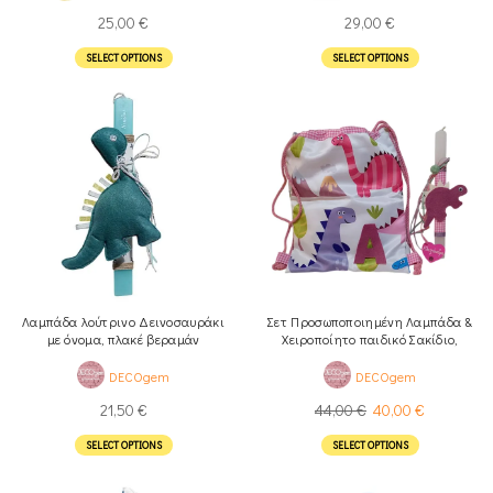
25,00
€
29,00
€
SELECT OPTIONS
SELECT OPTIONS
Λαμπάδα λούτρινο Δεινοσαυράκι
Σετ Προσωποποιημένη Λαμπάδα &
με όνομα, πλακέ βεραμάν
Χειροποίητο παιδικό Σακίδιο,
Δεινοσαυράκια
DECOgem
DECOgem
21,50
€
44,00
€
40,00
€
SELECT OPTIONS
SELECT OPTIONS