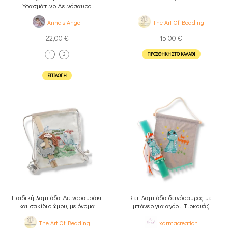
Υφασμάτινο Δεινόσαυρο
Anna's Angel
The Art Of Beading
22,00
€
15,00
€
1
2
ΠΡΟΣΘΉΚΗ ΣΤΟ ΚΑΛΆΘΙ
ΕΠΙΛΟΓΉ
Παιδική λαμπάδα Δεινοσαυράκι
Σετ Λαμπάδα δεινόσαυρος με
και σακίδιο ώμου, με όνομα
μπάνερ για αγόρι, Τιρκουάζ
The Art Of Beading
xarmacreation