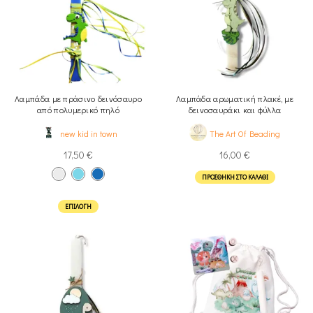
Λαμπάδα με πράσινο δεινόσαυρο
Λαμπάδα αρωματική πλακέ, με
από πολυμερικό πηλό
δεινοσαυράκι και φύλλα
μονστέρας (30εκ)
new kid in town
The Art Of Beading
17,50
€
16,00
€
ΠΡΟΣΘΉΚΗ ΣΤΟ ΚΑΛΆΘΙ
ΕΠΙΛΟΓΉ