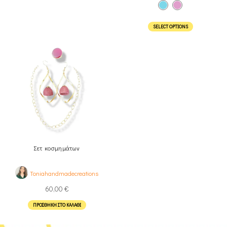
SELECT OPTIONS
Σετ κοσμημάτων
Toniahandmadecreations
60,00
€
ΠΡΟΣΘΉΚΗ ΣΤΟ ΚΑΛΆΘΙ