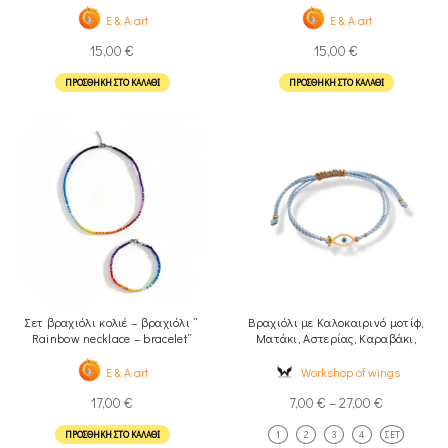
beads necklace & earrings blue”
beads necklace & earrings purple”
E & A art
E & A art
15,00
€
15,00
€
ΠΡΟΣΘΉΚΗ ΣΤΟ ΚΑΛΆΘΙ
ΠΡΟΣΘΉΚΗ ΣΤΟ ΚΑΛΆΘΙ
Σετ βραχιόλι κολιέ – βραχιόλι ”
Βραχιόλι με Καλοκαιρινό μοτίφ,
Rainbow necklace – bracelet”
Ματάκι, Αστερίας, Καραβάκι,
Μονόγραμμα
E & A art
Workshop of wings
17,00
€
7,00
€
–
27,00
€
ΠΡΟΣΘΉΚΗ ΣΤΟ ΚΑΛΆΘΙ
1
2
3
4
ΣΕΤ