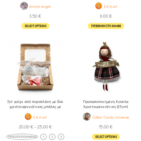
(ελαχ.5τμχ)
Στολίδια
Anna's Angel
E & A art
3,50
€
6,00
€
SELECT OPTIONS
ΠΡΟΣΘΉΚΗ ΣΤΟ ΚΑΛΆΘΙ
Σετ γούρι από πορσελάνη με δύο
Προσωποποιημένη Κούκλα
χριστουγεννιάτικες μπάλες με
Χριστουγεννιάτικη (25cm)
αφιέρωση από υγρό γυαλί
E & A art
Cotton Candy Universe
20,00
€
–
25,00
€
15,00
€
ΠΡΟΣΩΠΟΠΟΙΗΜΈΝΟ
1
2
3
SELECT OPTIONS