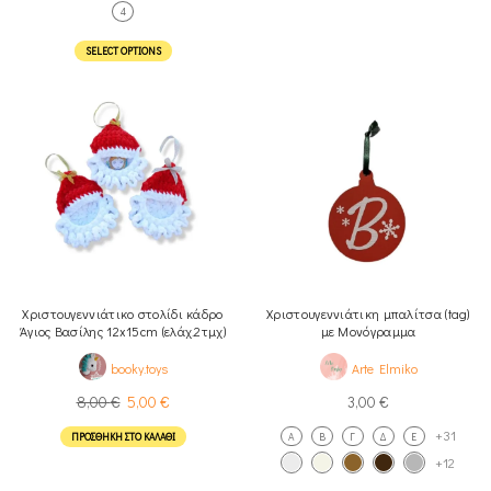
4
SELECT OPTIONS
Χριστουγεννιάτικο στολίδι κάδρο
Χριστουγεννιάτικη μπαλίτσα (tag)
Άγιος Βασίλης 12x15cm (ελάχ.2τμχ)
με Μονόγραμμα
booky.toys
Arte Elmiko
8,00
€
5,00
€
3,00
€
+31
ΠΡΟΣΘΉΚΗ ΣΤΟ ΚΑΛΆΘΙ
A
Β
Γ
Δ
Ε
+12