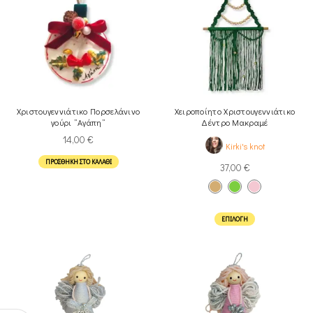
Χριστουγεννιάτικο Πορσελάνινο
Χειροποίητο Χριστουγεννιάτικο
γούρι ”Αγάπη”
Δέντρο Μακραμέ
14,00
€
Kirki's knot
ΠΡΟΣΘΉΚΗ ΣΤΟ ΚΑΛΆΘΙ
37,00
€
ΕΠΙΛΟΓΉ