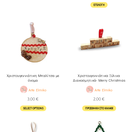
ΕΠΙΛΟΓΉ
Χριστουγεννιάτικη Μπαλίτσα με
Χριστουγεννιάτικα Ξύλινα
όνομα
Διακοσμητικά- Merry Christmas
Arte Elmiko
Arte Elmiko
3,00
€
2,00
€
SELECT OPTIONS
ΠΡΟΣΘΉΚΗ ΣΤΟ ΚΑΛΆΘΙ