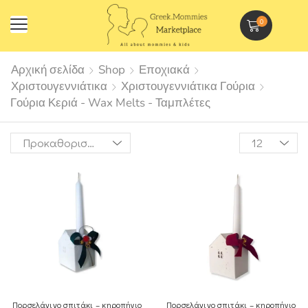
0
Αρχική σελίδα
Shop
Εποχιακά
Χριστουγεννιάτικα
Χριστουγεννιάτικα Γούρια
Γούρια Κεριά - Wax Melts - Ταμπλέτες
Πορσελάνινο σπιτάκι – κηροπήγιο
Πορσελάνινο σπιτάκι – κηροπήγιο