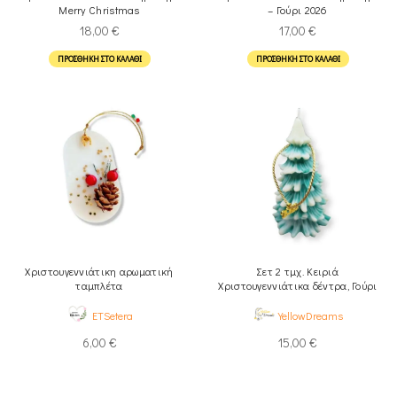
Merry Christmas
– Γούρι 2026
18,00
€
17,00
€
ΠΡΟΣΘΉΚΗ ΣΤΟ ΚΑΛΆΘΙ
ΠΡΟΣΘΉΚΗ ΣΤΟ ΚΑΛΆΘΙ
Χριστουγεννιάτικη αρωματική
Σετ 2 τμχ. Κειριά
ταμπλέτα
Χριστουγεννιάτικα δέντρα, Γούρι
2026
ETSetera
YellowDreams
6,00
€
15,00
€