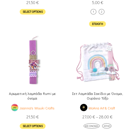
21,50
€
5,00
€
SELECT OPTIONS
1
2
ΕΠΙΛΟΓΉ
Αρωματική λαμπάδα Rumi με
Σετ Λαμπάδα Σακίδιο με Όνομα,
όνομα
Ουράνιο Τόξο
Joanna's Miyuki Crafts
MoAna Art & Craft
21,50
€
27,00
€
–
28,00
€
SELECT OPTIONS
ΜΕ ΌΝΟΜΑ
ΑΠΛΌ