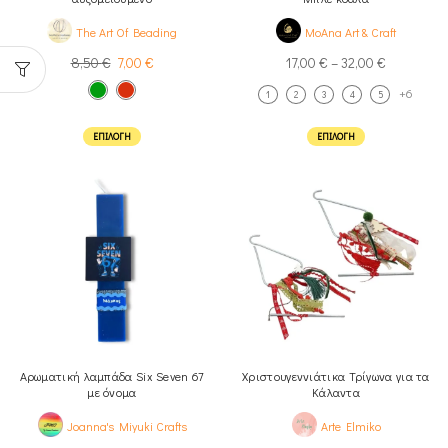
The Art Of Beading
MoAna Art & Craft
8,50
€
7,00
€
17,00
€
–
32,00
€
+6
1
2
3
4
5
ΕΠΙΛΟΓΉ
ΕΠΙΛΟΓΉ
Αρωματική λαμπάδα Six Seven 67
Χριστουγεννιάτικα Τρίγωνα για τα
με όνομα
Κάλαντα
Joanna's Miyuki Crafts
Arte Elmiko