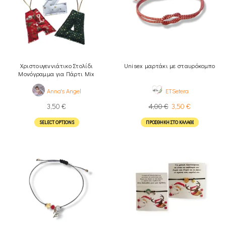
Χριστουγεννιάτικο Στολίδι
Unisex μαρτάκι με σταυρόκομπο
Μονόγραμμα για Πάρτι Mix
(ελαχ.5τμχ)
Anna's Angel
ETSetera
3,50
€
4,00
€
3,50
€
SELECT OPTIONS
ΠΡΟΣΘΉΚΗ ΣΤΟ ΚΑΛΆΘΙ