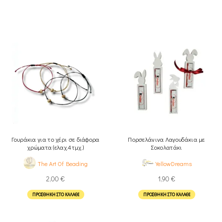
Γουράκια για το χέρι σε διάφορα
Πορσελάνινα Λαγουδάκια με
χρώματα (ελαχ.4τμχ.)
Σοκολατάκι
The Art Of Beading
YellowDreams
2,00
€
1,90
€
ΠΡΟΣΘΉΚΗ ΣΤΟ ΚΑΛΆΘΙ
ΠΡΟΣΘΉΚΗ ΣΤΟ ΚΑΛΆΘΙ