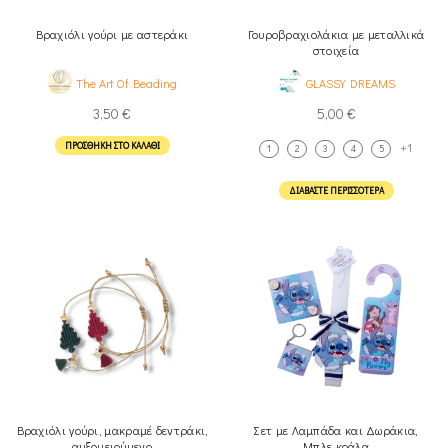
Βραχιόλι γούρι με αστεράκι
Γουροβραχιολάκια με μεταλλικά
στοιχεία
The Art Of Beading
GLASSY DREAMS
3,50
€
5,00
€
+1
ΠΡΟΣΘΉΚΗ ΣΤΟ ΚΑΛΆΘΙ
1
2
3
4
5
ΔΙΑΒΆΣΤΕ ΠΕΡΙΣΣΌΤΕΡΑ
Βραχιόλι γούρι, μακραμέ δεντράκι,
Σετ με Λαμπάδα και Δωράκια,
αυξομειούμενο
Μπλε κοάλα