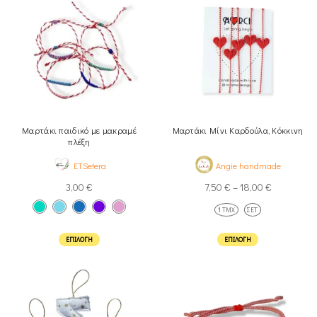
Μαρτάκι παιδικό με μακραμέ
Μαρτάκι Μίνι Καρδούλα, Κόκκινη
πλέξη
ETSetera
Angie handmade
3,00
€
7,50
€
–
18,00
€
1 ΤΜΧ
ΣΕΤ
ΕΠΙΛΟΓΉ
ΕΠΙΛΟΓΉ