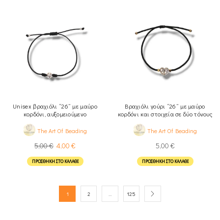
Unisex βραχιόλι “26” με μαύρο
Βραχιόλι γούρι “26” με μαύρο
κορδόνι, αυξομειούμενο
κορδόνι και στοιχεία σε δύο τόνους
The Art Of Beading
The Art Of Beading
5,00
€
4,00
€
5,00
€
ΠΡΟΣΘΉΚΗ ΣΤΟ ΚΑΛΆΘΙ
ΠΡΟΣΘΉΚΗ ΣΤΟ ΚΑΛΆΘΙ
1
2
…
125