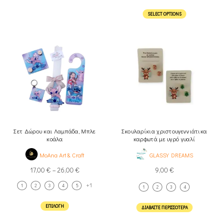
SELECT OPTIONS
Σετ Δώρου και Λαμπάδα, Μπλε
Σκουλαρίκια χριστουγεννιάτικα
κοάλα
καρφωτά με υγρό γυαλί
MoAna Art & Craft
GLASSY DREAMS
17,00
€
–
26,00
€
9,00
€
+1
1
2
3
4
5
1
2
3
4
ΕΠΙΛΟΓΉ
ΔΙΑΒΆΣΤΕ ΠΕΡΙΣΣΌΤΕΡΑ