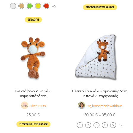
+5
ΠΡΟΣΘΉΚΗ ΣΤΟ ΚΑΛΆΘΙ
ΕΠΙΛΟΓΉ
Πλεκτό βελούδινο νάνι
Πλεκτό Κουκλάκι Καμηλοπάρδαλη
καμηλοπάρδαλη
με πανάκι παρηγοριάς
Fiber Bliss
DP_handmadewithlove
25,00
€
30,00
€
–
35,00
€
+2
ΠΡΟΣΘΉΚΗ ΣΤΟ ΚΑΛΆΘΙ
1
2
3
4
5