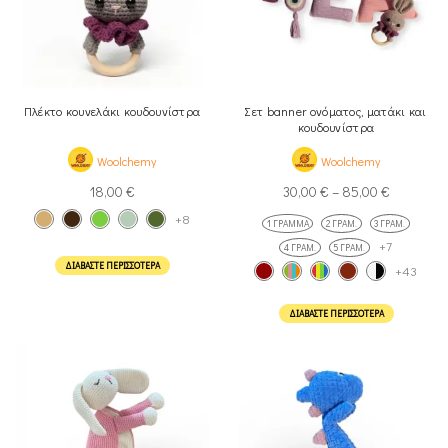
Πλέκτο κουνελάκι κουδουνίστρα
Σετ banner ονόματος, ματάκι και
κουδουνίστρα
Woolchemy
Woolchemy
18,00
€
30,00
€
–
85,00
€
+8
1 ΓΡΆΜΜΑ
2 ΓΡΆΜ.
3 ΓΡΆΜ.
+7
4 ΓΡΆΜ.
5 ΓΡΆΜ.
ΔΙΑΒΆΣΤΕ ΠΕΡΙΣΣΌΤΕΡΑ
+43
ΔΙΑΒΆΣΤΕ ΠΕΡΙΣΣΌΤΕΡΑ