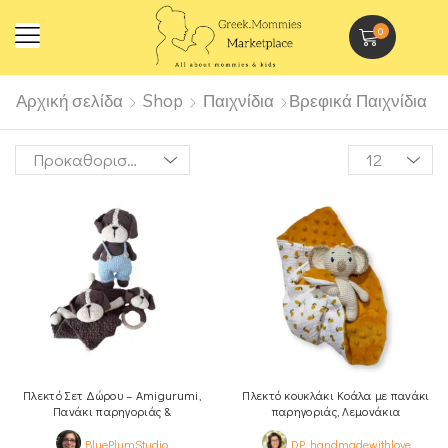
0
Αρχική σελίδα
Shop
Παιχνίδια
Βρεφικά Παιχνίδια
Πλεκτό Σετ Δώρου – Amigurumi,
Πλεκτό κουκλάκι Κοάλα με πανάκι
Πανάκι παρηγοριάς &
παρηγοριάς, Λεμονάκια
Κουδουνίστρα, Σκυλάκι
BluePlumStudio
DP_handmadewithlove