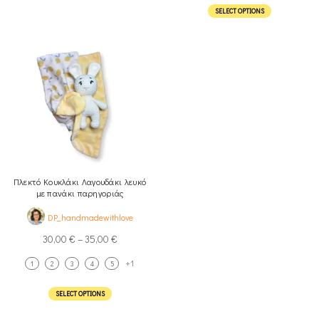
SELECT OPTIONS
Πλεκτό Κουκλάκι Λαγουδάκι λευκό
με πανάκι παρηγοριάς
DP_handmadewithlove
30,00
€
–
35,00
€
+1
1
2
3
4
5
SELECT OPTIONS