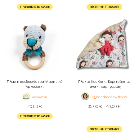
ΠΡΟΣΘΉΚΗ ΣΤΟ ΚΑΛΆΘΙ
ΠΡΟΣΘΉΚΗ ΣΤΟ ΚΑΛΆΘΙ
Πλεκτή κουδουνίστρα-Μασητικό
Πλεκτό Κουκλάκι Κοριτσάκι με
Αρκουδάκι
πανάκι παρηγοριάς
Meli&yarn
DP_handmadewithlove
20,00
€
35,00
€
–
40,00
€
ΠΡΟΣΘΉΚΗ ΣΤΟ ΚΑΛΆΘΙ
ΠΡΟΣΘΉΚΗ ΣΤΟ ΚΑΛΆΘΙ