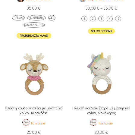
35,00
€
30,00
€
–
35,00
€
ΠΑΝΆΚΙ
AMIGURUMI
ΣΕΤ
1
2
3
4
5
ΚΟΥΔΟΥΝΊΣΤΡΑ
SELECT OPTIONS
ΠΡΟΣΘΉΚΗ ΣΤΟ ΚΑΛΆΘΙ
Πλεκτή κουδουνίστρα με μασητικό
Πλεκτή κουδουνίστρα με μασητικό
κρίκο, Ταρανδάκι
κρίκο, Μονόκερος
Fantaisie
Fantaisie
25,00
€
23,00
€