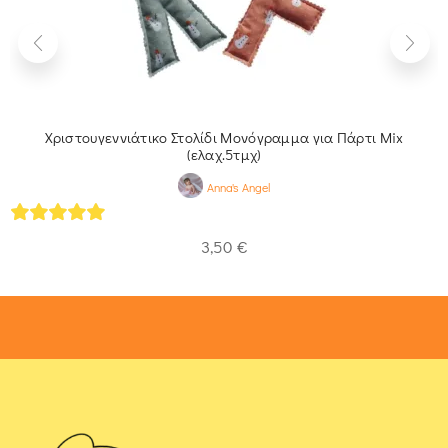
Χριστουγεννιάτικο Στολίδι Μονόγραμμα για Πάρτι Mix
(ελαχ.5τμχ)
Anna's Angel
5
out of 5
3,50
€