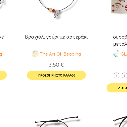
σε
Βραχιόλι γούρι με αστεράκι
Γουροβ
μεταλ
g
The Art Of Beading
GL
3,50
€
ΠΡΟΣΘΉΚΗ ΣΤΟ ΚΑΛΆΘΙ
1
2
ΔΙΑΒΆ