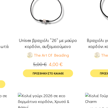
Unisex βραχιόλι “26” με μαύρο
Βραχιόλι γ
φωτά
κορδόνι, αυξομειούμενο
κορδόνι κ
S
The Art Of Beading
The
5,00
€
4,00
€
ΠΡΟΣΘΉΚΗ ΣΤΟ ΚΑΛΆΘΙ
ΠΡΟΣΘ