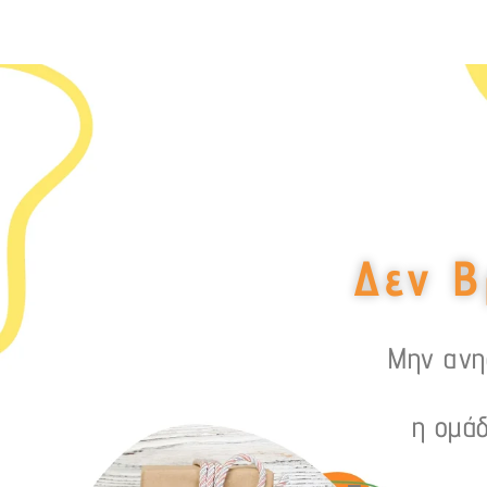
Δεν Β
Μην ανησ
η ομάδ