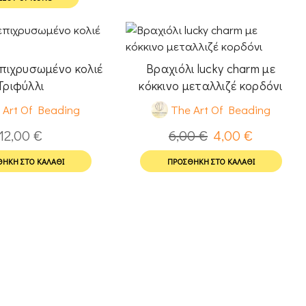
πιχρυσωμένο κολιέ
Βραχιόλι lucky charm με
Τριφύλλι
κόκκινο μεταλλιζέ κορδόνι
 Art Of Beading
The Art Of Beading
12,00
€
6,00
€
4,00
€
ΉΚΗ ΣΤΟ ΚΑΛΆΘΙ
ΠΡΟΣΘΉΚΗ ΣΤΟ ΚΑΛΆΘΙ