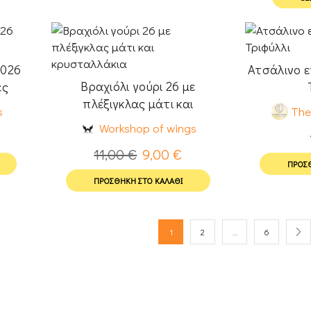
2026
Ατσάλινο ε
Βραχιόλι γούρι 26 με
ες
πλέξιγκλας μάτι και
s
The
κρυσταλλάκια
Workshop of wings
11,00
€
9,00
€
ΠΡΟΣΘ
ΠΡΟΣΘΉΚΗ ΣΤΟ ΚΑΛΆΘΙ
1
2
…
6