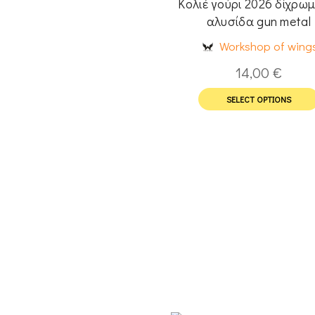
Κολιέ γούρι 2026 δίχρω
αλυσίδα gun metal
Workshop of wing
14,00
€
SELECT OPTIONS