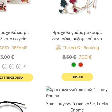
ραχιολάκια με
Βραχιόλι γούρι, μακραμέ
λικά στοιχεία
δεντράκι, αυξομειούμενο
ASSY DREAMS
The Art Of Beading
5,00
€
8,50
€
7,00
€
+1
3
4
5
ΕΠΙΛΟΓΉ
ΣΤΕ ΠΕΡΙΣΣΌΤΕΡΑ
Χριστουγεννιάτικο κολιέ, Lucky
Gnome