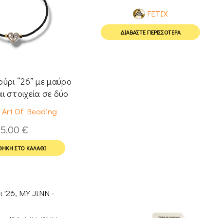
FETIX
ΔΙΑΒΆΣΤΕ ΠΕΡΙΣΣΌΤΕΡΑ
ούρι “26” με μαύρο
αι στοιχεία σε δύο
τόνους
 Art Of Beading
5,00
€
ΉΚΗ ΣΤΟ ΚΑΛΆΘΙ