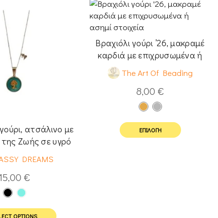
Βραχιόλι γούρι ’26, μακραμέ
καρδιά με επιχρυσωμένα ή
ασημί στοιχεία
The Art Of Beading
8,00
€
γούρι, ατσάλινο με
ΕΠΙΛΟΓΉ
 της Ζωής σε υγρό
γυαλί
ASSY DREAMS
15,00
€
LECT OPTIONS