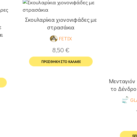
Σκουλαρίκια χιονονιφάδες με
ε
στρασάκια
αι
FETIX
ια
S
8,50
€
ΠΡΟΣΘΉΚΗ ΣΤΟ ΚΑΛΆΘΙ
Μενταγιόν 
το Δένδρο
GL
SE