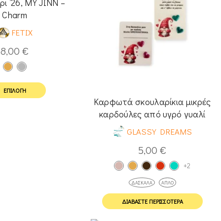
ρι ’26, MY JINN –
Charm
FETIX
8,00
€
ΕΠΙΛΟΓΉ
Καρφωτά σκουλαρίκια μικρές
καρδούλες από υγρό γυαλί
GLASSY DREAMS
5,00
€
+2
ΔΑΣΚΆΛΑ
ΑΠΛΌ
ΔΙΑΒΆΣΤΕ ΠΕΡΙΣΣΌΤΕΡΑ