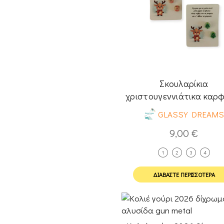
Σκουλαρίκια
χριστουγεννιάτικα καρ
με υγρό γυαλί
GLASSY DREAM
9,00
€
1
2
3
4
ΔΙΑΒΆΣΤΕ ΠΕΡΙΣΣΌΤΕΡΑ