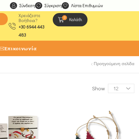
Σύνδεση
Ανακαλύψτε μοναδικές δημιουργίες από τους Χειροτέχ
Σύγκριση
Λίστα Επιθυμιών
Χρειάζεστε
0
ς
Καλάθι
Βοήθεια?
+30 6944 443
483
Επικοινωνία
Προηγούμενη σελίδα
Show