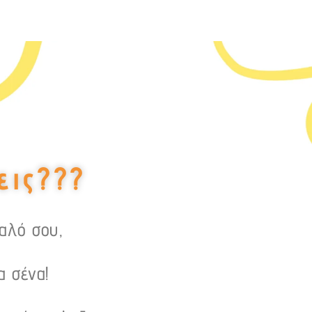
εις???
υαλό σου,
α σένα!