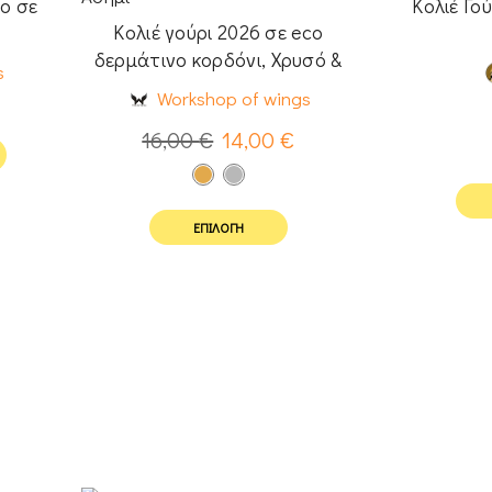
μο σε
Κολιέ Γού
Κολιέ γούρι 2026 σε eco
δερμάτινο κορδόνι, Χρυσό &
s
Ασημί
Workshop of wings
16,00
€
14,00
€
ΕΠΙΛΟΓΉ