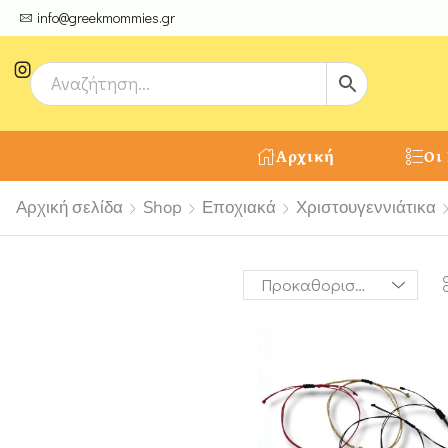
ψτε μοναδικές δημιουργίες από τους Χειροτέχνες μας!
info@greekmommies.gr
Αρχική
Οι
Αρχική σελίδα
Shop
Εποχιακά
Χριστουγεννιάτικα