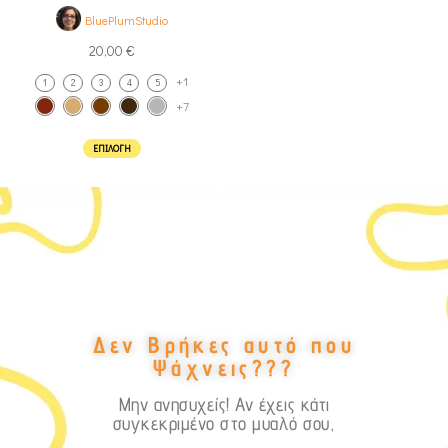
BluePlumStudio
20,00
€
+1
1
2
3
4
5
+7
ΕΠΙΛΟΓΉ
Δεν Βρήκες αυτό που
Ψάχνεις???
Μην ανησυχείς! Αν έχεις κάτι
συγκεκριμένο στο μυαλό σου,