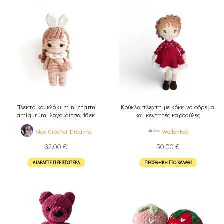
Πλεκτό κουκλάκι mini charm
Κούκλα πλεχτή με κόκκινο φόρεμα
amigurumi λαγουδίτσα 16εκ
και κεντητές καρδούλες
Moe Crochet Dreams
WollenFee
32,00
€
50,00
€
ΔΙΑΒΆΣΤΕ ΠΕΡΙΣΣΌΤΕΡΑ
ΠΡΟΣΘΉΚΗ ΣΤΟ ΚΑΛΆΘΙ