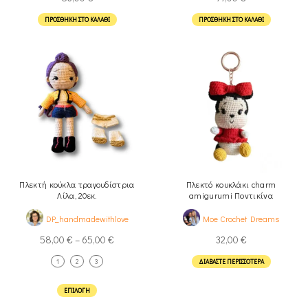
ΠΡΟΣΘΉΚΗ ΣΤΟ ΚΑΛΆΘΙ
ΠΡΟΣΘΉΚΗ ΣΤΟ ΚΑΛΆΘΙ
Πλεκτή κούκλα τραγουδίστρια
Πλεκτό κουκλάκι charm
Λίλα, 20εκ.
amigurumi Ποντικίνα
DP_handmadewithlove
Moe Crochet Dreams
58,00
€
–
65,00
€
32,00
€
1
2
3
ΔΙΑΒΆΣΤΕ ΠΕΡΙΣΣΌΤΕΡΑ
ΕΠΙΛΟΓΉ