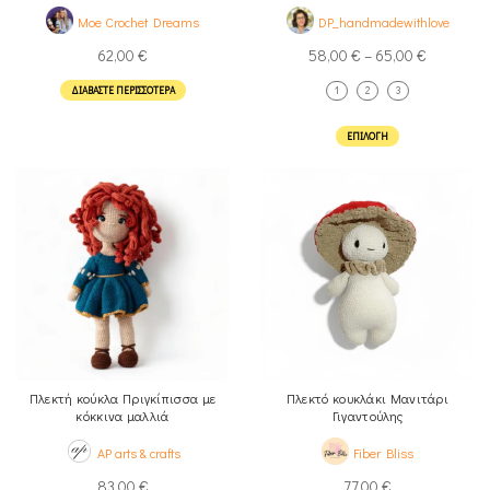
Moe Crochet Dreams
DP_handmadewithlove
62,00
€
58,00
€
–
65,00
€
ΔΙΑΒΆΣΤΕ ΠΕΡΙΣΣΌΤΕΡΑ
1
2
3
ΕΠΙΛΟΓΉ
Πλεκτή κούκλα Πριγκίπισσα με
Πλεκτό κουκλάκι Μανιτάρι
κόκκινα μαλλιά
Γιγαντούλης
AP arts & crafts
Fiber Bliss
83,00
€
77,00
€