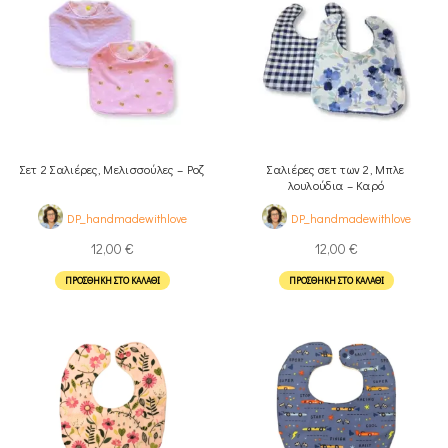
Σετ 2 Σαλιέρες, Μελισσούλες – Ροζ
Σαλιέρες σετ των 2, Μπλε
λουλούδια – Καρό
DP_handmadewithlove
DP_handmadewithlove
12,00
€
12,00
€
ΠΡΟΣΘΉΚΗ ΣΤΟ ΚΑΛΆΘΙ
ΠΡΟΣΘΉΚΗ ΣΤΟ ΚΑΛΆΘΙ