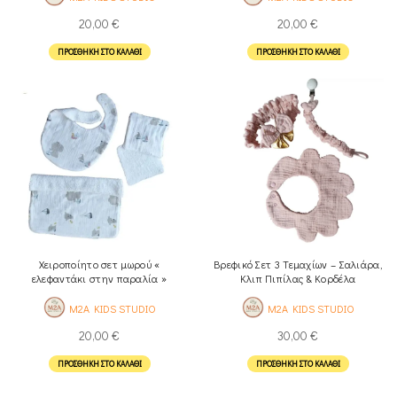
20,00
€
20,00
€
ΠΡΟΣΘΉΚΗ ΣΤΟ ΚΑΛΆΘΙ
ΠΡΟΣΘΉΚΗ ΣΤΟ ΚΑΛΆΘΙ
Χειροποίητο σετ μωρού «
Βρεφικό Σετ 3 Τεμαχίων – Σαλιάρα,
ελεφαντάκι στην παραλία »
Κλιπ Πιπίλας & Κορδέλα
M2A KIDS STUDIO
M2A KIDS STUDIO
20,00
€
30,00
€
ΠΡΟΣΘΉΚΗ ΣΤΟ ΚΑΛΆΘΙ
ΠΡΟΣΘΉΚΗ ΣΤΟ ΚΑΛΆΘΙ