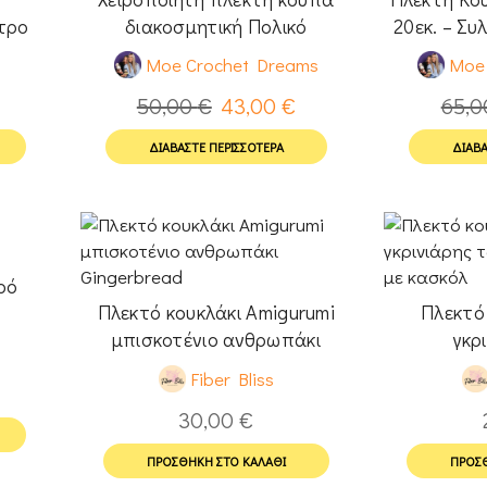
τρο
διακοσμητική Πολικό
20εκ. – Συ
αρκουδάκι
Moe Crochet Dreams
Moe 
50,00
€
43,00
€
65,
ΔΙΑΒΆΣΤΕ ΠΕΡΙΣΣΌΤΕΡΑ
ΔΙΑΒΆ
ρό
Πλεκτό κουκλάκι Amigurumi
Πλεκτό
μπισκοτένιο ανθρωπάκι
γκρ
Gingerbread
Χριστουγ
Fiber Bliss
30,00
€
ΠΡΟΣΘΉΚΗ ΣΤΟ ΚΑΛΆΘΙ
ΠΡΟΣΘ