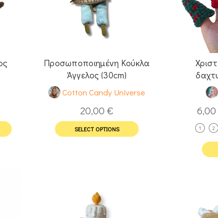
ος
Προσωποποιημένη Κούκλα
Χριστ
Άγγελος (30cm)
δαχτ
Cotton Candy Universe
20,00
€
6,0
1
2
SELECT OPTIONS