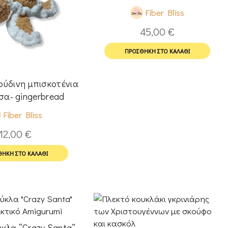
Fiber Bliss
45,00
€
ΠΡΟΣΘΉΚΗ ΣΤΟ ΚΑΛΆΘΙ
ούδινη μπισκοτένια
σα- gingerbread
Fiber Bliss
12,00
€
ΉΚΗ ΣΤΟ ΚΑΛΆΘΙ
κλα “Crazy Santa”