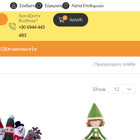
Σύνδεση
Ανακαλύψτε μοναδικές δημιουργίες από τους Χειροτέχ
Σύγκριση
Λίστα Επιθυμιών
Χρειάζεστε
0
ς
Καλάθι
Βοήθεια?
+30 6944 443
483
Επικοινωνία
Προηγούμενη σελίδα
Show