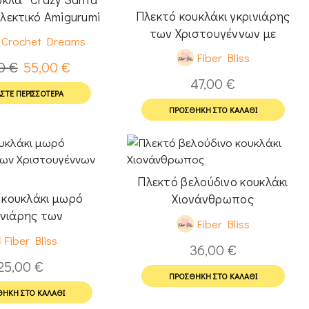
Πλεκτό κουκλάκι γκρινιάρης
λλεκτικό Amigurumi
των Χριστουγέννων με
Crochet Dreams
σκούφο και κασκόλ
Fiber Bliss
00
€
55,00
€
47,00
€
ΣΤΕ ΠΕΡΙΣΣΌΤΕΡΑ
ΠΡΟΣΘΉΚΗ ΣΤΟ ΚΑΛΆΘΙ
Πλεκτό βελούδινο κουκλάκι
 κουκλάκι μωρό
Χιονάνθρωπος
ινιάρης των
Fiber Bliss
έννων με κασκόλ
Fiber Bliss
36,00
€
25,00
€
ΠΡΟΣΘΉΚΗ ΣΤΟ ΚΑΛΆΘΙ
ΉΚΗ ΣΤΟ ΚΑΛΆΘΙ