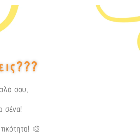
εις???
υαλό σου,
α σένα!
τικότητα! 🎨