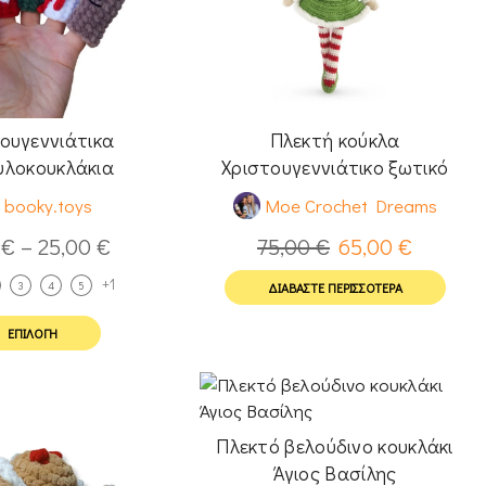
ουγεννιάτικα
Πλεκτή κούκλα
υλοκουκλάκια
Χριστουγεννιάτικο ξωτικό
(25εκ) συλλεκτική έκδοση
booky.toys
Moe Crochet Dreams
0
€
–
25,00
€
75,00
€
65,00
€
+1
3
4
5
ΔΙΑΒΆΣΤΕ ΠΕΡΙΣΣΌΤΕΡΑ
ΕΠΙΛΟΓΉ
Πλεκτό βελούδινο κουκλάκι
Άγιος Βασίλης