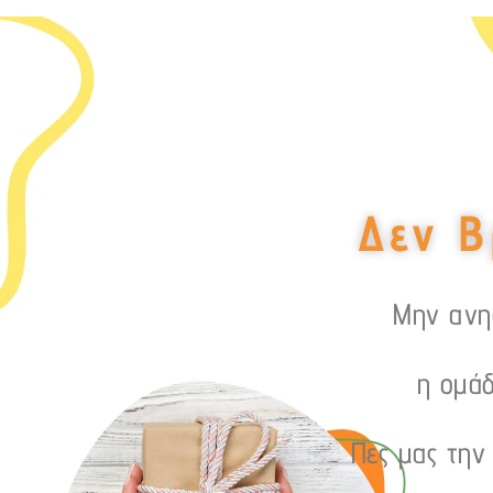
Δεν Β
Μην ανησ
η ομάδ
Πες μας την