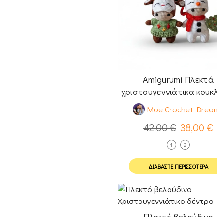
Amigurumi Πλεκτά
χριστουγεννιάτικα κουκ
Τάρανδος & Χιονάνθρ
Moe Crochet Drea
42,00
€
38,00
€
1
2
ΔΙΑΒΆΣΤΕ ΠΕΡΙΣΣΌΤΕΡΑ
Πλεκτό βελούδινο