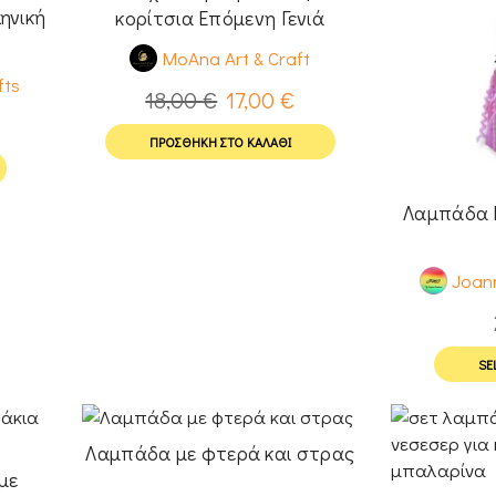
ηνική
κορίτσια Επόμενη Γενιά
MoAna Art & Craft
fts
18,00
€
17,00
€
ΠΡΟΣΘΉΚΗ ΣΤΟ ΚΑΛΆΘΙ
Λαμπάδα 
Joann
SE
Λαμπάδα με φτερά και στρας
με