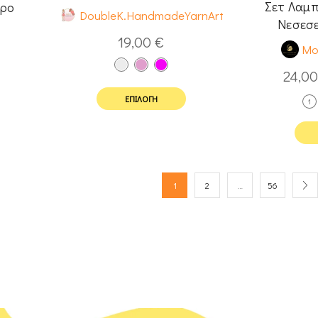
Σετ Λαμπ
υρο
DoubleK.HandmadeYarnArt
Νεσεσ
19,00
€
Mo
24,0
ΕΠΙΛΟΓΉ
1
1
2
…
56