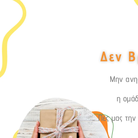
Δεν Β
Μην ανησ
η ομάδ
Πες μας την