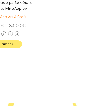
άδα με Σακίδιο &
ερ, Μπαλαρίνα
Ana Art & Craft
0
€
–
34,00
€
2
3
4
ΕΠΙΛΟΓΉ