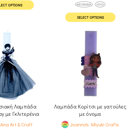
ΜΕ ΌΝΟΜΑ
ΑΠΛΌ
LECT OPTIONS
SELECT OPTIONS
σιακή Λαμπάδα
Λαμπάδα Κορίτσι με γατούλες
y με Γκλιτερένια
με όνομα
Φούστα
Ana Art & Craft
Joanna's Miyuki Crafts