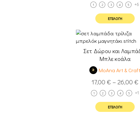
+6
1
2
3
4
5
ΕΠΙΛΟΓΉ
Σετ Δώρου και Λαμπά
Μπλε κοάλα
MoAna Art & Craf
17,00
€
–
26,00
€
+1
1
2
3
4
5
ΕΠΙΛΟΓΉ