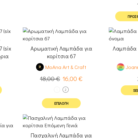
ΠΡΟΣΘ
 (six
Αρωματική Λαμπάδα για
Λαμπάδα Β
όρια
κορίτσια 67
MoAna Art & Craft
Joann
18,00
€
16,00
€
1
2
SE
ΕΠΙΛΟΓΉ
Πασχαλινή Λαμπάδα για