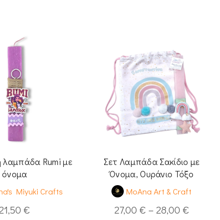
 λαμπάδα Rumi με
Σετ Λαμπάδα Σακίδιο με
όνομα
Όνομα, Ουράνιο Τόξο
a's Miyuki Crafts
MoAna Art & Craft
21,50
€
27,00
€
–
28,00
€