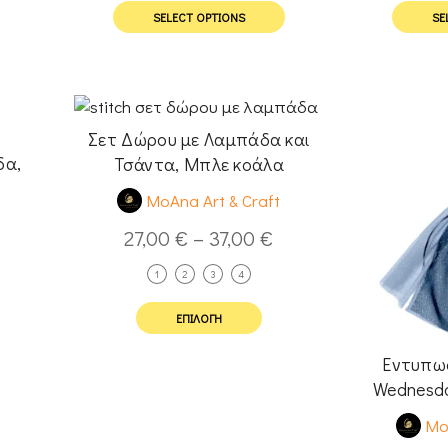
SELECT OPTIONS
SE
Σετ Δώρου με Λαμπάδα και
δα,
Τσάντα, Μπλε κοάλα
MoAna Art & Craft
t
27,00
€
–
37,00
€
1
2
3
4
ΕΠΙΛΟΓΉ
Εντυπω
Wednesda
Mo