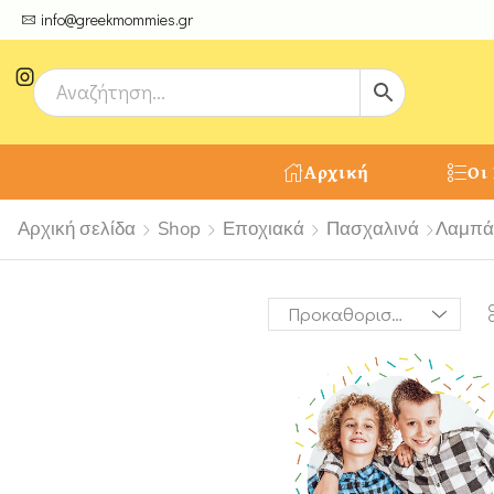
ψτε μοναδικές δημιουργίες από τους Χειροτέχνες μας!
info@greekmommies.gr
Αρχική
Οι
Αρχική σελίδα
Shop
Εποχιακά
Πασχαλινά
Λαμπά