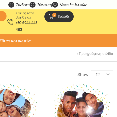
Σύνδεση
Ανακαλύψτε μοναδικές δημιουργίες από τους Χειροτέχ
Σύγκριση
Λίστα Επιθυμιών
Χρειάζεστε
0
ς
Καλάθι
Βοήθεια?
+30 6944 443
483
Επικοινωνία
Προηγούμενη σελίδα
Show