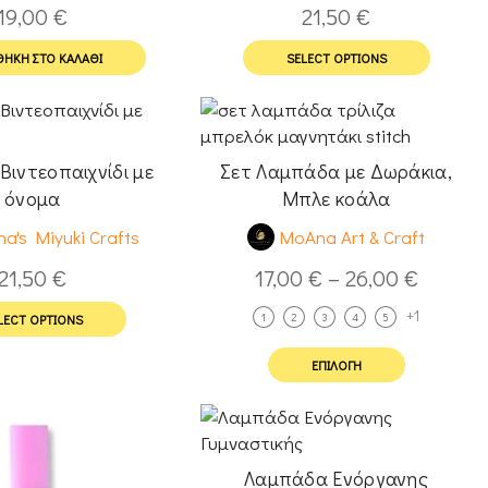
19,00
€
21,50
€
ΉΚΗ ΣΤΟ ΚΑΛΆΘΙ
SELECT OPTIONS
ιντεοπαιχνίδι με
Σετ Λαμπάδα με Δωράκια,
όνομα
Μπλε κοάλα
a's Miyuki Crafts
MoAna Art & Craft
21,50
€
17,00
€
–
26,00
€
+1
1
2
3
4
5
LECT OPTIONS
ΕΠΙΛΟΓΉ
Λαμπάδα Ενόργανης