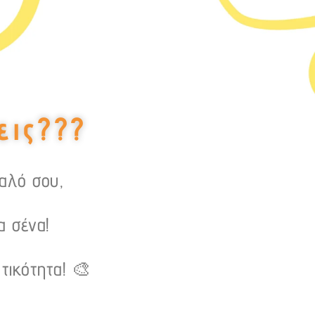
εις???
υαλό σου,
α σένα!
τικότητα! 🎨