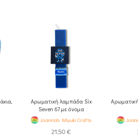
άκια,
Αρωματική λαμπάδα Six
Αρωματική
Seven 67 με όνομα
t
Joanna's Miyuki Crafts
Joann
21,50
€