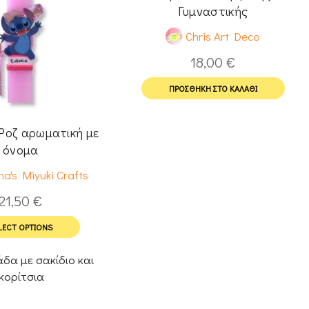
Γυμναστικής
Chris Art Deco
18,00
€
ΠΡΟΣΘΉΚΗ ΣΤΟ ΚΑΛΆΘΙ
Ροζ αρωματική με
όνομα
a's Miyuki Crafts
21,50
€
LECT OPTIONS