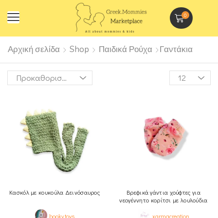
0
Αρχική σελίδα
Shop
Παιδικά Ρούχα
Γαντάκια
Kασκόλ με κουκούλα Δεινόσαυρος
Βρεφικά γάντια χούφτες για
νεογέννητο κορίτσι με λουλούδια
booky.toys
xarmacreation