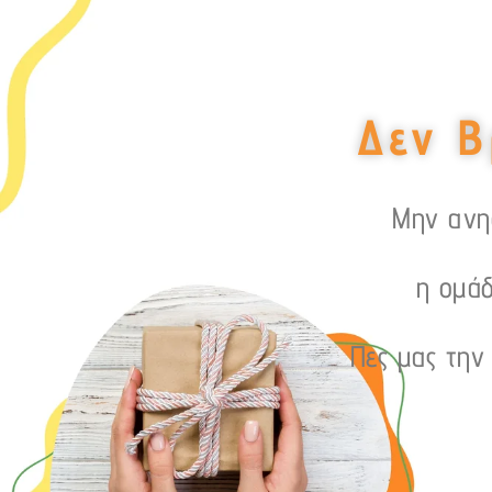
Δεν Β
Μην ανησ
η ομάδ
Πες μας την