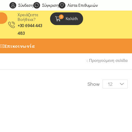
Σύνδεση
Ανακαλύψτε μοναδικές δημιουργίες από τους Χειροτέχ
Σύγκριση
Λίστα Επιθυμιών
Χρειάζεστε
0
ς
Καλάθι
Βοήθεια?
+30 6944 443
483
Επικοινωνία
Προηγούμενη σελίδα
Show