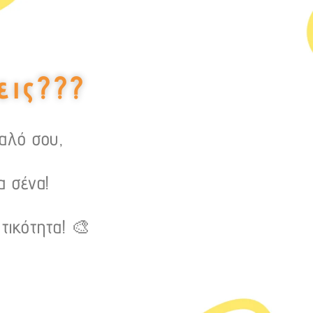
εις???
υαλό σου,
α σένα!
τικότητα! 🎨