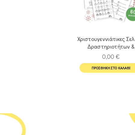
Χριστουγεννιάτικες Σελ
Δραστηριοτήτων &
Χρωμοσελίδες
0,00
€
ΠΡΟΣΘΉΚΗ ΣΤΟ ΚΑΛΆΘΙ