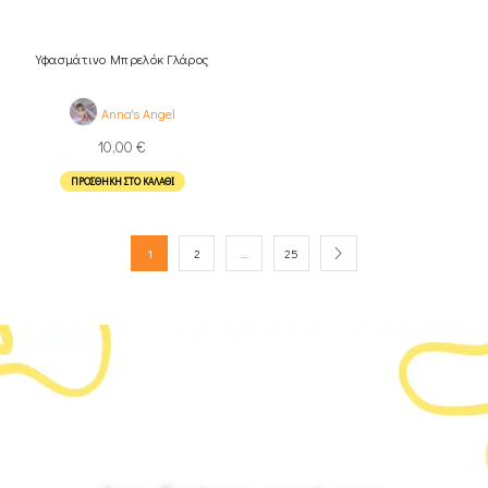
Υφασμάτινο Μπρελόκ Γλάρος
Anna's Angel
10,00
€
ΠΡΟΣΘΉΚΗ ΣΤΟ ΚΑΛΆΘΙ
1
2
…
25