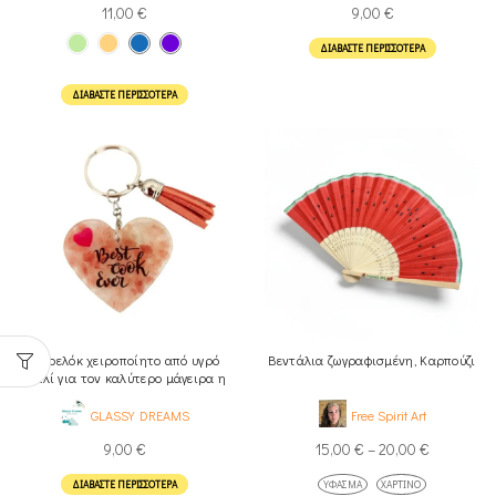
11,00
€
9,00
€
ΔΙΑΒΆΣΤΕ ΠΕΡΙΣΣΌΤΕΡΑ
ΔΙΑΒΆΣΤΕ ΠΕΡΙΣΣΌΤΕΡΑ
Μπρελόκ χειροποίητο από υγρό
Βεντάλια ζωγραφισμένη, Καρπούζι
γυαλί για τον καλύτερο μάγειρα η
τη καλύτερη μαγείρισσα
GLASSY DREAMS
Free Spirit Art
9,00
€
15,00
€
–
20,00
€
ΔΙΑΒΆΣΤΕ ΠΕΡΙΣΣΌΤΕΡΑ
ΎΦΑΣΜΑ
ΧΆΡΤΙΝΟ