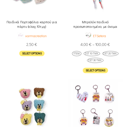
Παιδικά Πορτοφόλια καρπού για
Μπρελόκ παιδικό
πάρτυ (ελαχ.10τμχ)
προσωποποιημένο, με όνομα
xarmacreation
ETSetera
2,50
€
4,00
€
–
100,00
€
SELECT OPTIONS
1ΤΕΜ.
ΣΕΤ 10 ΤΜΧ.
ΣΕΤ 20 ΤΜΧ.
ΣΕΤ 30 ΤΜΧ.
SELECT OPTIONS