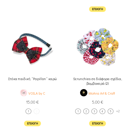
ΕΠΙΛΟΓΉ
Στέκα παιδική “Papillon” καρώ
Scrunchies σε διάφορα σχέδια,
βαμβακερά (2)
VOILA by C
MoAna Art & Craft
15,00
€
5,00
€
+2
1
2
1
2
3
4
5
ΕΠΙΛΟΓΉ
ΕΠΙΛΟΓΉ