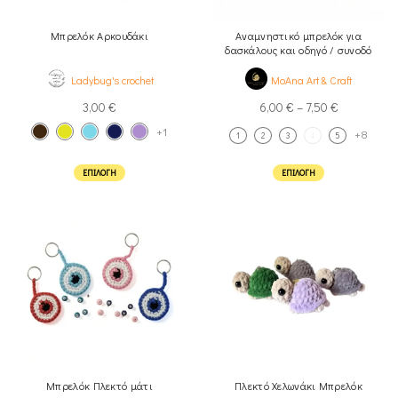
Μπρελόκ Αρκουδάκι
Αναμνηστικό μπρελόκ για
δασκάλους και οδηγό / συνοδό
λεωφορίου
Ladybug's crochet
MoAna Art & Craft
3,00
€
6,00
€
–
7,50
€
+1
+8
1
2
3
4
5
ΕΠΙΛΟΓΉ
ΕΠΙΛΟΓΉ
Μπρελόκ Πλεκτό μάτι
Πλεκτό Χελωνάκι Μπρελόκ