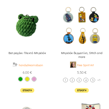
Βατραχάκι Πλεκτό Μπρελόκ
Μπρελόκ δερματίνη, Stitch and
more
handydreamsbyan
Free Spirit Art
6,00
€
5,50
€
+1
1
2
3
4
5
ΕΠΙΛΟΓΉ
ΕΠΙΛΟΓΉ