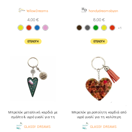
YellowDreams
handydreamsbyan
4,00
€
8,00
€
+1
ΕΠΙΛΟΓΉ
ΕΠΙΛΟΓΉ
Μπρελόκ μεταλλική καρδιά με
Μπρελόκ χειροποίητη καρδιά από
σμάλτο & υγρό γυαλί για τη
υγρό γυαλί για τη καλύτερη
δασκάλα
μαγείρισσα
GLASSY DREAMS
GLASSY DREAMS