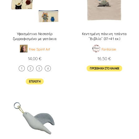
Υφασμάτινο Νεσεσέρ
Κεντημένη πάνινη τσάντα
ζωγραφισμένο με γατάκια
“Βιβλίο” (37×41 εκ.)
Free Spirit Art
Fantaisie
14,00
€
16,50
€
1
2
3
4
ΠΡΟΣΘΉΚΗ ΣΤΟ ΚΑΛΆΘΙ
ΕΠΙΛΟΓΉ