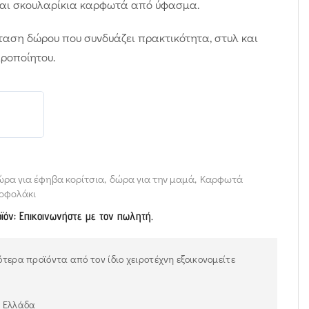
 και σκουλαρίκια καρφωτά από ύφασμα.
ταση δώρου που συνδυάζει πρακτικότητα, στυλ και
ιροποίητου.
ώρα για έφηβα κορίτσια
,
δώρα για την μαμά
,
Καρφωτά
οφολάκι
οϊόν; Επικοινωνήστε με τον πωλητή.
τερα προϊόντα από τον ίδιο χειροτέχνη εξοικονομείτε
ν Ελλάδα