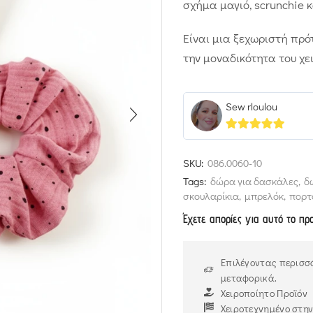
σχήμα μαγιό, scrunchie
Είναι μια ξεχωριστή πρό
την μοναδικότητα του χε
Sew rloulou
5
out of 5
SKU:
086.0060-10
Tags:
δώρα για δασκάλες
,
δ
σκουλαρίκια
,
μπρελόκ
,
πορτ
Έχετε απορίες για αυτό το πρ
Επιλέγοντας περισσό
μεταφορικά.
Χειροποίητο Προϊόν
Χειροτεχνημένο στη