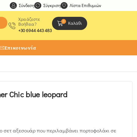
Σύνδεση
Ανακαλύψτε μοναδικές δημιουργίες από τους Χειροτέχ
Σύγκριση
Λίστα Επιθυμιών
Χρειάζεστε
0
Καλάθι
Βοήθεια?
+30 6944 443 483
Επικοινωνία
r Chic blue leopard
το σετ αξεσουάρ που περιλαμβάνει πορτοφολάκι σε