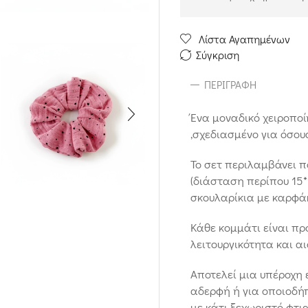
Λίστα Αγαπημένων
Σύγκριση
ΠΕΡΙΓΡΑΦΉ
Ένα μοναδικό χειροπο
,σχεδιασμένο για όσου
Το σετ περιλαμβάνει 
(διάσταση περίπου 15*1
σκουλαρίκια με καρφάκ
Κάθε κομμάτι είναι πρ
λειτουργικότητα και α
Αποτελεί μια υπέροχη 
αδερφή ή για οποιοδή
με κάτι ξεχωριστό φτι