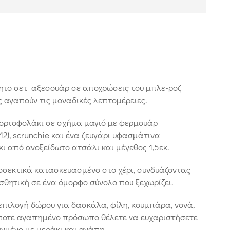
ίητο σετ αξεσουάρ σε αποχρώσεις του μπλε-ροζ
ς αγαπούν τις μοναδικές λεπτομέρειες.
πορτοφολάκι σε σχήμα μαγιό με φερμουάρ
2), scrunchie και ένα ζευγάρι υφασμάτινα
ι από ανοξείδωτο ατσάλι και μέγεθος 1,5εκ.
οσεκτικά κατασκευασμένο στο χέρι, συνδυάζοντας
ισθητική σε ένα όμορφο σύνολο που ξεχωρίζει.
επιλογή δώρου για δασκάλα, φίλη, κουμπάρα, νονά,
ποτε αγαπημένο πρόσωπο θέλετε να ευχαριστήσετε
αγμένο με μεράκι και αγάπη.