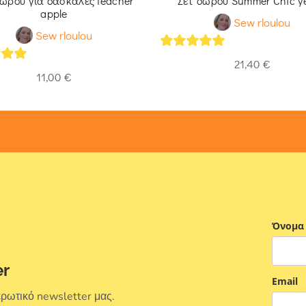
δώρου για δασκάλες teacher
Σετ δώρου Summer Chic ye
apple
Sew rloulou
Sew rloulou
5
out of 5
21,40
€
of 5
11,00
€
Όνομα
er
Email
ερωτικό newsletter μας.