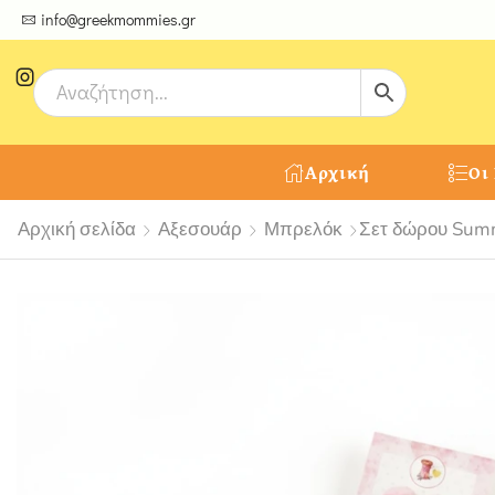
ψτε μοναδικές δημιουργίες από τους Χειροτέχνες μας!
info@greekmommies.gr
Αρχική
Οι
Αρχική σελίδα
Αξεσουάρ
Μπρελόκ
Σετ δώρου Summ