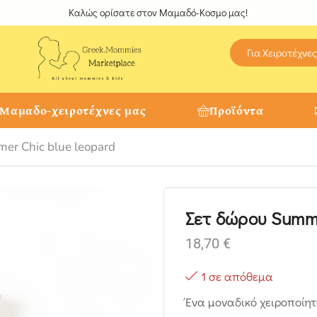
Καλώς ορίσατε στον Μαμαδό-Κοσμο μας!
Για Χειροτέχνες
 Μαμαδο-χειροτέχνες μας
Προϊόντα
er Chic blue leopard
Σετ δώρου Summe
18,70
€
1 σε απόθεμα
Ένα μοναδικό χειροποίη