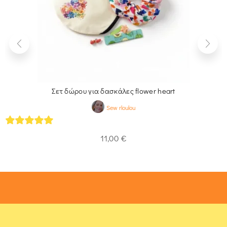
Σετ δώρου για δασκάλες flower heart
Sew rloulou
5
out of 5
11,00
€