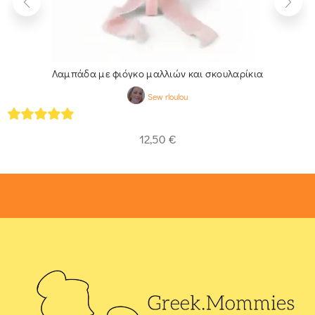
Λαμπάδα με φιόγκο μαλλιών και σκουλαρίκια
Sew rloulou
5
out of 5
12,50
€