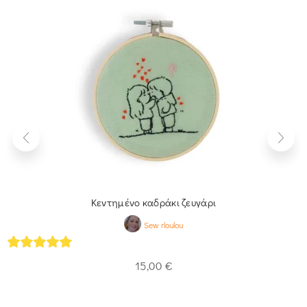
Κεντημένο καδράκι ζευγάρι
Sew rloulou
5
out of 5
15,00
€