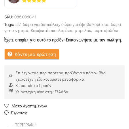
5
out of 5
SKU:
086.0060-11
Tags:
sf7
,
δώρα για δασκάλες
,
δώρα για έφηβα κορίτσια
,
δώρα
για την μαμά
,
Καρφωτά σκουλαρίκια
,
μπρελόκ
,
πορτοφολάκι
Έχετε απορίες για αυτό το προϊόν; Επικοινωνήστε με τον πωλητή.
Κάντε μια ερώτηση
Επιλέγοντας περισσότερα προϊόντα από τον ίδιο
χειροτέχνη εξοικονομείτε μεταφορικά.
Χειροποίητο Προϊόν
Χειροτεχνημένο στην Ελλάδα
Λίστα Αγαπημένων
Σύγκριση
ΠΕΡΙΓΡΑΦΉ