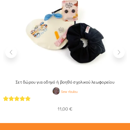
Σετ δώρου για οδηγό ή βοηθό σχολικού λεωφορείου
Sew rloulou
5
out of 5
11,00
€