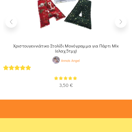
Χριστουγεννιάτικο Στολίδι Μονόγραμμα για Πάρτι Mix
(ελαχ.5τμχ)
Anna's Angel
5
out of 5
3,50
€