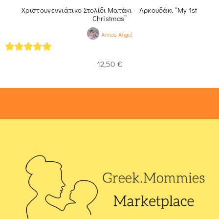
Χριστουγεννιάτικο Στολίδι Ματάκι – Αρκουδάκι “My 1st
Christmas”
Anna's Angel
5
out of 5
12,50
€