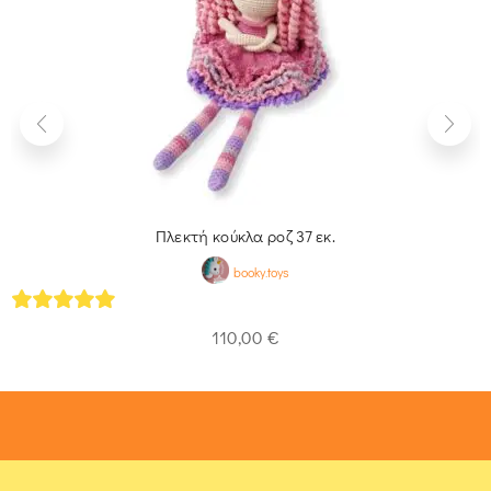
Πλεκτή κούκλα ροζ 37 εκ.
booky.toys
5
out of 5
110,00
€