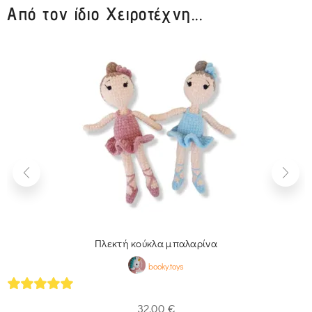
Από τον ίδιο Χειροτέχνη...
Πλεκτή κούκλα μπαλαρίνα
booky.toys
5
out of 5
32,00
€