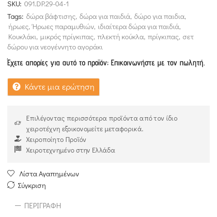
SKU:
091.DP.29-04-1
Tags:
δώρα βάφτισης
,
δώρα για παιδιά
,
δώρο για παιδια
,
ήρωες
,
Ήρωες παραμυθιών
,
ιδιαίτερα δώρα για παιδιά
,
Κουκλάκι
,
μικρός πρίγκιπας
,
πλεκτή κούκλα
,
πρίγκιπας
,
σετ
δώρου για νεογέννητο αγοράκι
Έχετε απορίες για αυτό το προϊόν; Επικοινωνήστε με τον πωλητή.
Κάντε μια ερώτηση
Επιλέγοντας περισσότερα προϊόντα από τον ίδιο
χειροτέχνη εξοικονομείτε μεταφορικά.
Χειροποίητο Προϊόν
Χειροτεχνημένο στην Ελλάδα
Λίστα Αγαπημένων
Σύγκριση
ΠΕΡΙΓΡΑΦΉ