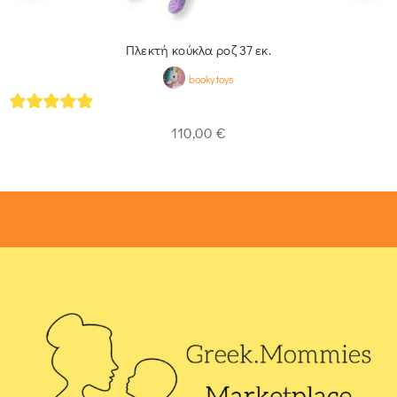
Πλεκτή κούκλα ροζ 37 εκ.
booky.toys
5
out of 5
110,00
€