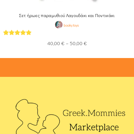
Σετ ήρωες παραμυθιού Λαγουδάκι και Ποντικάκι
booky.toys
5
out of 5
40,00
€
–
50,00
€