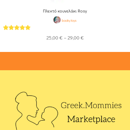
Πλεκτό κουνελάκι Rosy
booky.toys
5
out of 5
25,00
€
–
29,00
€