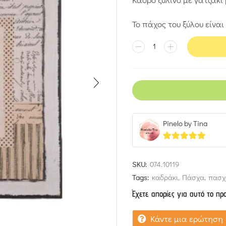
Το πάχος του ξύλου είνα
Pinelo by Tina
5
out of 5
SKU:
074.10119
Tags:
καδράκι
,
Πάσχα
,
πασχ
Έχετε απορίες για αυτό το πρ
Κάντε μια ερώτηση