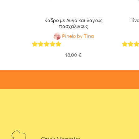
ιδοθήκη
Καδρο με Αυγό και λαγους
Πίν
πασχαλινους
na
Pinelo by Tina
5
out of 5
5
out 
18,00
€