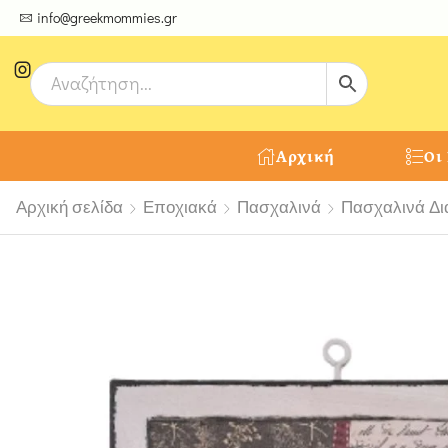
ψτε μοναδικές δημιουργίες από τους Χειροτέχνες μας!
info@greekmommies.gr
Αρχική
Οι
Αρχική σελίδα
Εποχιακά
Πασχαλινά
Πασχαλινά Δι