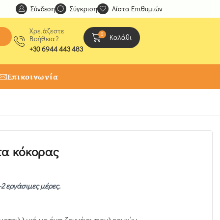
Σύνδεση
Ανακαλύψτε μοναδικές δημιουργίες από τους Χειροτέχ
Σύγκριση
Λίστα Επιθυμιών
Χρειάζεστε
0
Καλάθι
Βοήθεια?
+30 6944 443 483
Επικοινωνία
τα κόκορας
-2 εργάσιμες μέρες.
 μεταλλικό με ένα ζευγάρι πουλερικών.