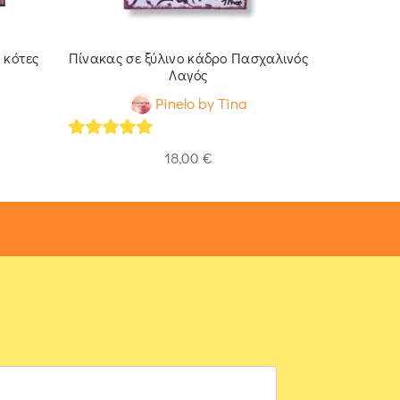
 κότες
Πίνακας σε ξύλινο κάδρο Πασχαλινός
Λαγό
Λαγός
Pinelo by Tina
5
out of 5
5
out of 
18,00
€