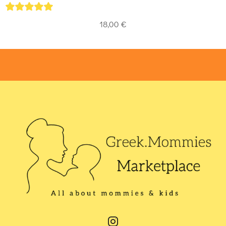
5
out of 5
18,00
€