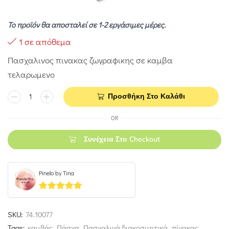
Το προϊόν θα αποσταλεί σε 1-2 εργάσιμες μέρες.
1 σε απόθεμα
Πασχαλινος πινακας ζωγραφικης σε καμβα
τελαρωμενο
Προσθήκη Στο Καλάθι
OR
Συνέχεια Στο Checkout
Pinelo by Tina
5
out of 5
SKU:
74.10077
Tags:
καμβάς
,
Πάσχα
,
Πασχαλινά διακοσμητικά
,
πίνακας