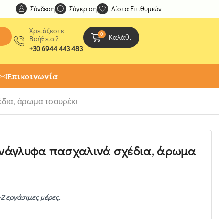
Σύνδεση
Ανακαλύψτε μοναδικές δημιουργίες από τους Χειροτέχ
Σύγκριση
Λίστα Επιθυμιών
Χρειάζεστε
0
Καλάθι
Βοήθεια?
+30 6944 443 483
Επικοινωνία
έδια, άρωμα τσουρέκι
 ανάγλυφα πασχαλινά σχέδια, άρωμα
-2 εργάσιμες μέρες.