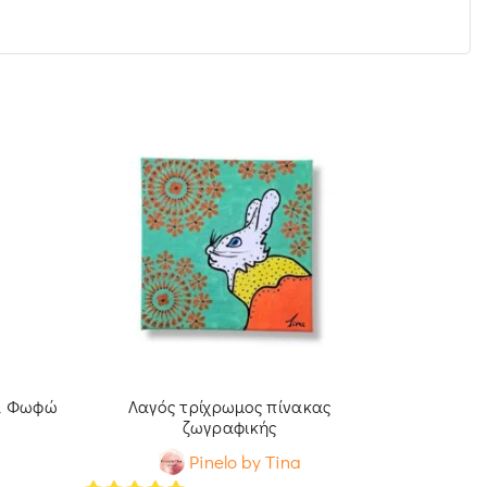
Πίνακας 
5
out of 
τα Φωφώ
Λαγός τρίχρωμος πίνακας
ζωγραφικής
Pinelo by Tina