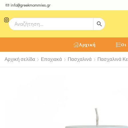
ψτε μοναδικές δημιουργίες από τους Χειροτέχνες μας!
info@greekmommies.gr
Αρχική
Οι
Αρχική σελίδα
Εποχιακά
Πασχαλινά
Πασχαλινά Κε