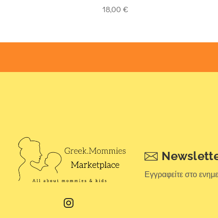
5
out of 5
5
out 
18,00
€
Newslett
Εγγραφείτε στο ενημ