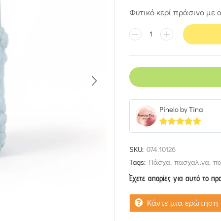
Φυτικό κερί πράσινο με
Pinelo by Tina
5
out of 5
SKU:
074.10126
Tags:
Πάσχα
,
πασχαλινα
,
πα
Έχετε απορίες για αυτό το πρ
Κάντε μια ερώτηση