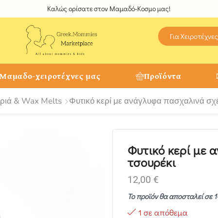
Καλώς ορίσατε στον Μαμαδό-Κοσμο μας!
Για Χειροτέχνες
 Μαμαδο-χειροτέχνες μας
Προϊόντα
ριά & Wax Melts
Φυτικό κερί με ανάγλυφα πασχαλινά σχ
Φυτικό κερί με
τσουρέκι
12,00
€
Το προϊόν θα αποσταλεί σε 1
1 σε απόθεμα