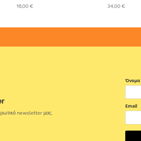
of 5
5
out of 5
18,00
€
34,00
€
Όνομα
er
Email
ερωτικό newsletter μας.