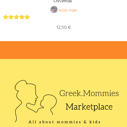
Christmas”
Anna's Angel
5
out of 5
12,50
€