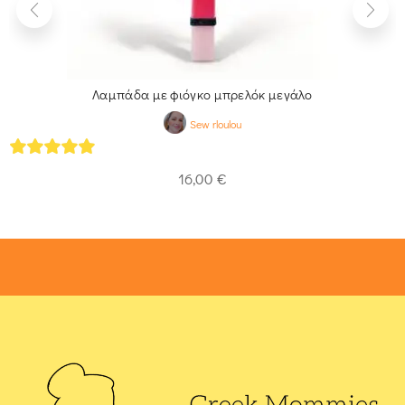
Λαμπάδα με φιόγκο μπρελόκ μεγάλο
Sew rloulou
5
out of 5
16,00
€