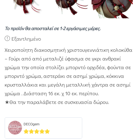
Το προϊόν θα αποσταλεί σε 1-2 εργάσιμες μέρες.
Εξαντλημένο
Χειροποίητη διακοσμητική χριστουγεννιάτικη κολοκύθα
– Γούρι από από μεταλιζέ ύφασμα σε γκρι ανθρακί
χρώμα την οποία στολίζει μπορντό ορχιδέα, φούντα σε
μπορντό χρώμα, αστεράκι σε ασημί χρώμα, κόκκινα
κρυσταλλάκια και μεγάλη μεταλλική χάντρα σε ασημί
χρώμα . Διάσταση 16 εκ. χ 10 εκ. περίπου.
★Θα την παραλάβετε σε συσκευασία δώρου.
DECOgem
5
out of 5