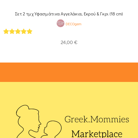
Σετ 2 τμχ Υφασμάτινα Αγγελάκια, Εκρού & Γκρι (18 cm)
DECOgem
5
out of 5
24,00
€