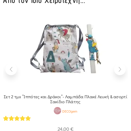
Από τον ίδιο Χειροτέχνη...
Σετ 2 τμx ”Ιππότες και Δράκοι”- Λαμπάδα Πλακέ Λευκή & ασορτί
Σακίδιο Πλάτης
DECOgem
5
out of 5
24,00
€