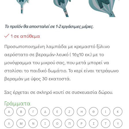
Το προϊόν θα αποσταλεί σε 1-2 εργάσιμες μέρες.
1 σε απόθεμα
Προσωποποιημένη λαμπάδα με κρεμαστό ξύλινο
αερόστατο σε βεραμάν-λευκό ( 16χ10 εκ.) με το
μονόγραμμα του μικρού σας, που μετά μπορεί να
στολίσει το παιδικό δωμάτιο. Το κερί είναι τετράγωνο
βεραμάν με ύψος 30 εκατοστά.
Σας έρχεται σε σκληρό κουτί σε συσκευασία δώρου.
Γράμματα
A
Β
Γ
Δ
Ε
Ζ
Η
Θ
Ι
Κ
Λ
Μ
Ν
Ξ
Ο
Π
Ρ
Σ
Τ
Υ