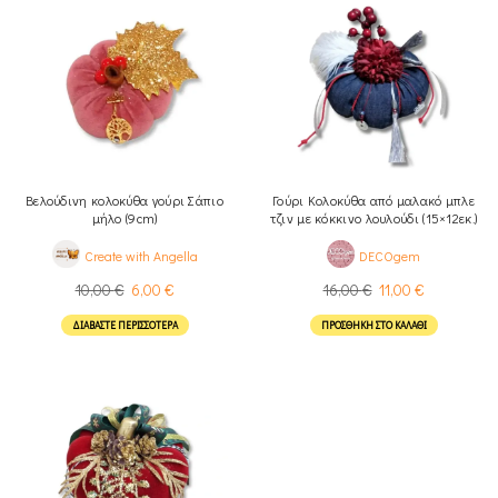
Βελούδινη κολοκύθα γούρι Σάπιο
Γούρι Κολοκύθα από μαλακό μπλε
μήλο (9cm)
τζιν με κόκκινο λουλούδι (15×12εκ.)
Create with Angella
DECOgem
10,00
€
6,00
€
16,00
€
11,00
€
ΔΙΑΒΆΣΤΕ ΠΕΡΙΣΣΌΤΕΡΑ
ΠΡΟΣΘΉΚΗ ΣΤΟ ΚΑΛΆΘΙ