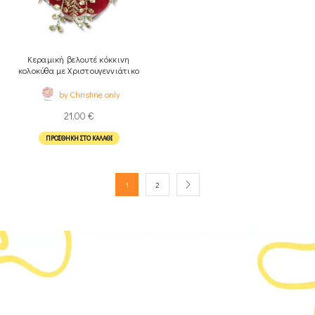
Κεραμική βελουτέ κόκκινη
κολοκύθα με Xριστουγεννιάτικο
στολισμό
by Christine only
21,00
€
ΠΡΟΣΘΉΚΗ ΣΤΟ ΚΑΛΆΘΙ
1
2