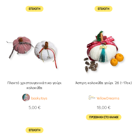
ΕΠΙΛΟΓΉ
ΕΠΙΛΟΓΉ
Πλεκτό χριστουγεννιάτικο γούρι
Άσπρη κολοκύθα γούρι ’26 (~17εκ.)
κολοκύθα
booky.toys
YellowDreams
5,00
€
18,00
€
ΠΡΟΣΘΉΚΗ ΣΤΟ ΚΑΛΆΘΙ
ΕΠΙΛΟΓΉ