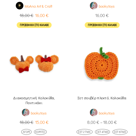
MoAna Art & Craft
booky.toys
18,00
€
16,00
€
16,00
€
ΠΡΟΣΘΉΚΗ ΣΤΟ ΚΑΛΆΘΙ
ΠΡΟΣΘΉΚΗ ΣΤΟ ΚΑΛΆΘΙ
Διακοσμητική Κολοκύθα,
Σετ σουβέρ πλεκτό, Κολοκύθα
Ποντικάκι
booky.toys
booky.toys
18,00
€
15,00
€
8,00
€
–
18,00
€
ΑΓΌΡΙ
ΚΟΡΊΤΣΙ
ΣΕΤ 2 ΤΜΧ.
ΣΕΤ 4ΤΜΧ
ΣΕΤ 6ΤΜΧ