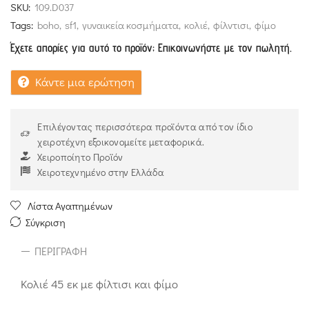
SKU:
109.D037
Tags:
boho
,
sf1
,
γυναικεία κοσμήματα
,
κολιέ
,
φίλντισι
,
φίμο
Έχετε απορίες για αυτό το προϊόν; Επικοινωνήστε με τον πωλητή.
Κάντε μια ερώτηση
Επιλέγοντας περισσότερα προϊόντα από τον ίδιο
χειροτέχνη εξοικονομείτε μεταφορικά.
Χειροποίητο Προϊόν
Χειροτεχνημένο στην Ελλάδα
Λίστα Αγαπημένων
Σύγκριση
ΠΕΡΙΓΡΑΦΉ
Κολιέ 45 εκ με φίλτισι και φίμο