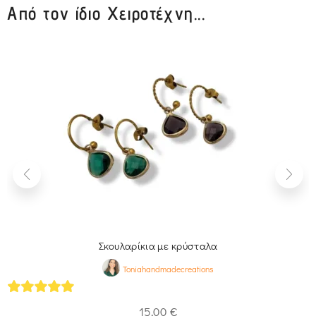
Από τον ίδιο Χειροτέχνη...
Σκουλαρίκια με κρύσταλα
Toniahandmadecreations
5
out of 5
15,00
€