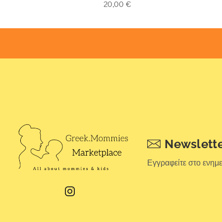
€
20,00
€
Newslett
Εγγραφείτε στο ενημ