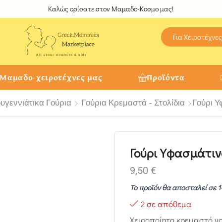
Καλώς ορίσατε στον Μαμαδό-Κοσμο μας!
Για Χειροτέχνες
 Μαμαδο-χειροτέχνες μας
Προϊόντα
υγεννιάτικα Γούρια
Γούρια Κρεμαστά - Στολίδια
Γούρι Υ
Γούρι Υφασμάτι
9,50
€
Το προϊόν θα αποσταλεί σε 1
2 σε απόθεμα
Χειροποίητο κρεμαστό γ