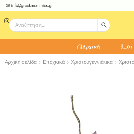
ψτε μοναδικές δημιουργίες από τους Χειροτέχνες μας!
info@greekmommies.gr
Αρχική
Οι
Αρχική σελίδα
Εποχιακά
Χριστουγεννιάτικα
Χριστο