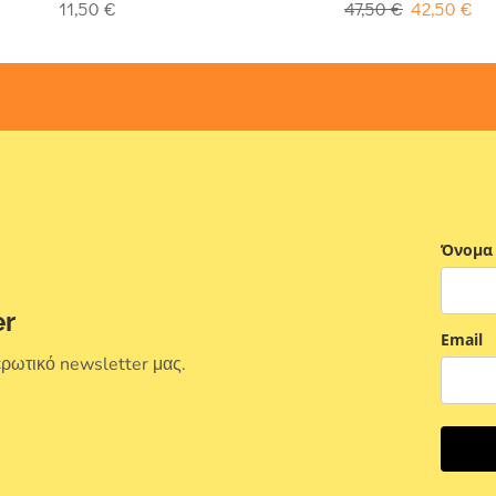
11,50
€
47,50
€
42,50
€
Όνομα
er
Email
ερωτικό newsletter μας.