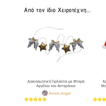
Από τον ίδιο Χειροτέχνη...
τολίδι
Διακοσμητική Γιρλάντα με Φτερά
Χ
 Αγγέλου
Αγγέλου και Αστεράκια
Μο
l
Anna's Angel
5
out of 5
5
out 