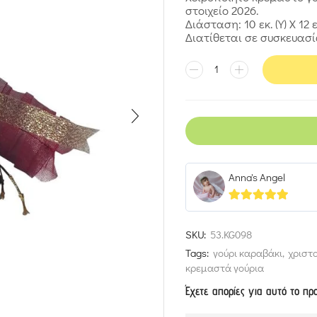
στοιχείο 2026.
Διάσταση: 10 εκ. (Υ) X 12 
Διατίθεται σε συσκευασί
Anna's Angel
5
out of 5
SKU:
53.KG098
Tags:
γούρι καραβάκι
,
χριστ
κρεμαστά γούρια
Έχετε απορίες για αυτό το πρ