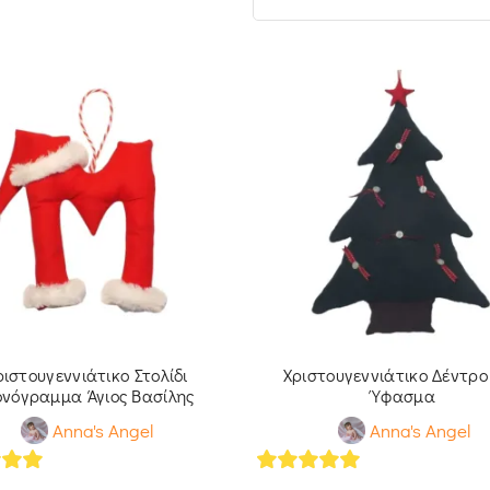
ριστουγεννιάτικο Στολίδι
Χριστουγεννιάτικο Δέντρο
νόγραμμα Άγιος Βασίλης
Ύφασμα
Anna's Angel
Anna's Angel
of 5
5
out of 5