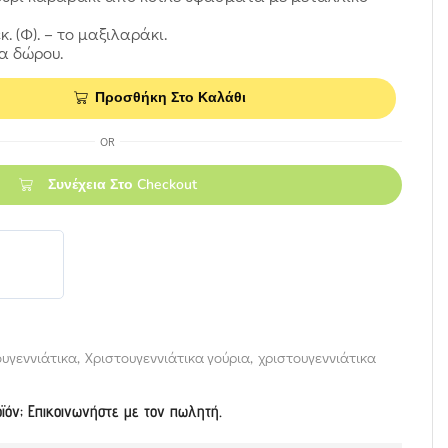
εκ. (Φ). – το μαξιλαράκι.
α δώρου.
Προσθήκη Στο Καλάθι
OR
Συνέχεια Στο Checkout
ουγεννιάτικα
,
Χριστουγεννιάτικα γούρια
,
χριστουγεννιάτικα
οϊόν; Επικοινωνήστε με τον πωλητή.