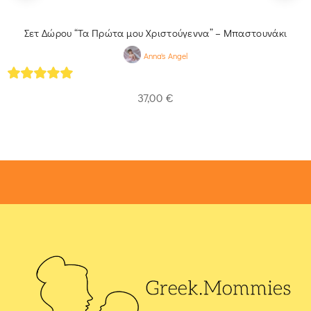
Σετ Δώρου “Τα Πρώτα μου Χριστούγεννα” – Μπαστουνάκι
Anna's Angel
5
out of 5
37,00
€