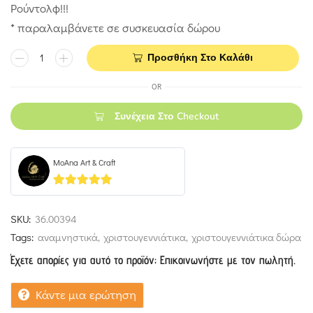
Ρούντολφ!!!
* παραλαμβάνετε σε συσκευασία δώρου
Προσθήκη Στο Καλάθι
OR
Συνέχεια Στο Checkout
MoAna Art & Craft
5
out of 5
SKU:
36.00394
Tags:
αναμνηστικά
,
χριστουγεννιάτικα
,
χριστουγεννιάτικα δώρα
Έχετε απορίες για αυτό το προϊόν; Επικοινωνήστε με τον πωλητή.
Κάντε μια ερώτηση