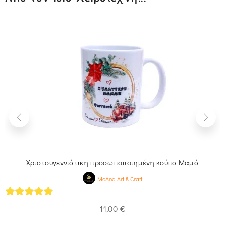
Χριστουγεννιάτικη προσωποποιημένη κούπα Μαμά
MoAna Art & Craft
5
out of 5
11,00
€