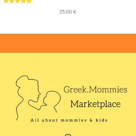
5
out of 5
25,00
€