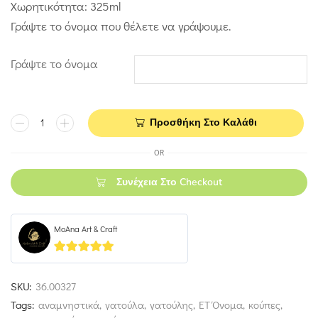
Χωρητικότητα: 325ml
Γράψτε το όνομα που θέλετε να γράψουμε.
Γράψτε το όνομα
Προσθήκη Στο Καλάθι
OR
Συνέχεια Στο Checkout
MoAna Art & Craft
5
out of 5
SKU:
36.00327
Tags:
αναμνηστικά
,
γατούλα
,
γατούλης
,
ΕΤ Όνομα
,
κούπες
,