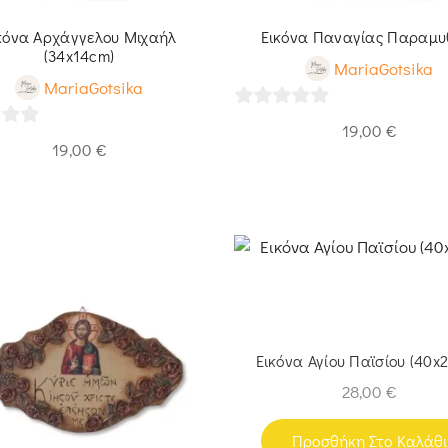
κόνα Αρχάγγελου Μιχαήλ
Εικόνα Παναγίας Παραμυ
(34x14cm)
MariaGotsika
MariaGotsika
0
19,00
€
19,00
€
out
of
5
Εικόνα Αγίου Παϊσίου (40x
28,00
€
Προσθήκη Στο Καλάθι