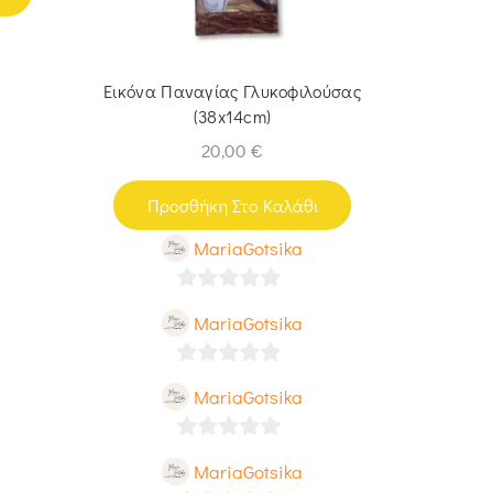
Εικόνα Παναγίας Γλυκοφιλούσας
Εικόνα Κ
(38x14cm)
Ελέ
20,00
€
Προσθήκη Στο Καλάθι
Προ
MariaGotsika
0
MariaGotsika
out
of
0
MariaGotsika
5
out
of
0
MariaGotsika
5
out