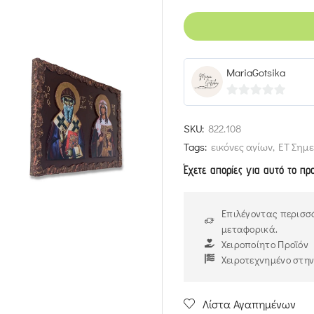
MariaGotsika
0
out
SKU:
822.108
of
Tags:
εικόνες αγίων
,
ΕΤ Σημε
5
Έχετε απορίες για αυτό το πρ
Επιλέγοντας περισσό
μεταφορικά.
Χειροποίητο Προϊόν
Χειροτεχνημένο στη
Λίστα Αγαπημένων