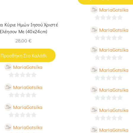
MariaGotsika
να Κύριε Ημών Ιησού Χριστέ
0
MariaGotsika
Ελέησον Με (40x24cm)
out
28,00
€
of
0
MariaGotsika
5
out
Προσθήκη Στο Καλάθι
of
0
MariaGotsika
MariaGotsika
5
out
of
0
0
MariaGotsika
MariaGotsika
5
out
out
of
of
0
0
MariaGotsika
5
MariaGotsika
5
out
out
of
of
0
0
MariaGotsika
5
MariaGotsika
5
out