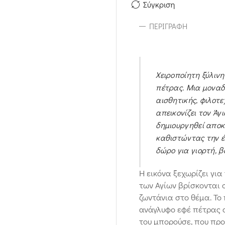
Σύγκριση
ΠΕΡΙΓΡΑΦΉ
Χειροποίητη ξύλινη
πέτρας. Μια μοναδ
αισθητικής, φιλοτε
απεικονίζει τον Άγ
δημιουργηθεί αποκλ
καθιστώντας την έ
δώρο για γιορτή, β
Η εικόνα ξεχωρίζει γι
των Αγίων βρίσκονται 
ζωντάνια στο θέμα. Το
ανάγλυφο εφέ πέτρας σ
του μπορούσε, που προ