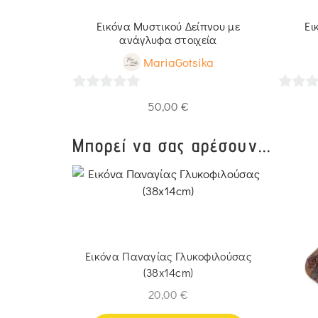
 και δέντρο
Εικόνα Μυστικού Δείπνου με
Ει
ανάγλυφα στοιχεία
ka
MariaGotsika
0
0
50,00
€
out
out
of
of
Μπορεί να σας αρέσουν...
5
5
40x20cm)
Εικόνα Παναγίας Γλυκοφιλούσας
(38x14cm)
20,00
€
λάθι