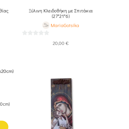
θίας
Ξύλινη Κλειδοθήκη με Σπιτάκια
Εικόνα Αγί
(27*21*6)
MariaGotsika
0
0
20,00
€
out
out
of
of
5
5
20cm)