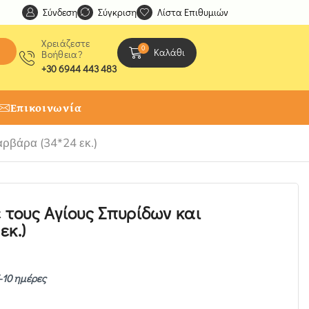
Σύνδεση
Ανακαλύψτε μοναδικές δημιουργίες από τους Χειροτέχ
Σύγκριση
Λίστα Επιθυμιών
Χρειάζεστε
0
Καλάθι
Βοήθεια?
+30 6944 443 483
Επικοινωνία
αρβάρα (34*24 εκ.)
 τους Αγίους Σπυρίδων και
εκ.)
-10 ημέρες