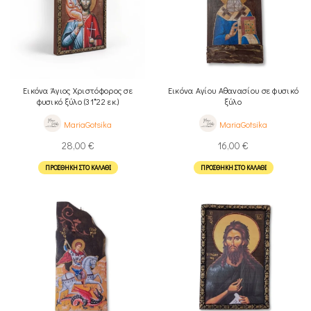
Εικόνα Άγιος Χριστόφορος σε
Εικόνα Αγίου Αθανασίου σε φυσικό
φυσικό ξύλο (31*22 εκ.)
ξύλο
MariaGotsika
MariaGotsika
28,00
€
16,00
€
ΠΡΟΣΘΉΚΗ ΣΤΟ ΚΑΛΆΘΙ
ΠΡΟΣΘΉΚΗ ΣΤΟ ΚΑΛΆΘΙ