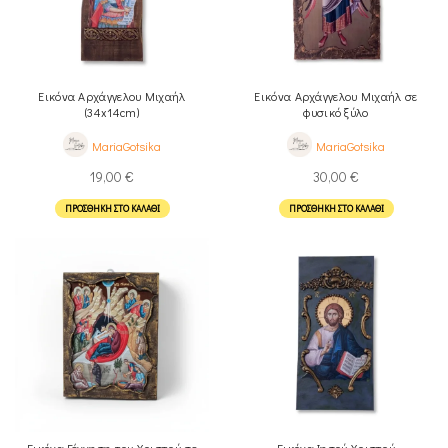
Εικόνα Αρχάγγελου Μιχαήλ
Εικόνα Αρχάγγελου Μιχαήλ σε
(34x14cm)
φυσικό ξύλο
MariaGotsika
MariaGotsika
19,00
€
30,00
€
ΠΡΟΣΘΉΚΗ ΣΤΟ ΚΑΛΆΘΙ
ΠΡΟΣΘΉΚΗ ΣΤΟ ΚΑΛΆΘΙ
Εικόνα Γέννηση του Χριστού σε
Εικόνα Ιησού Χριστού