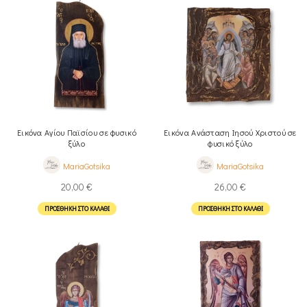
Εικόνα Αγίου Παϊσίου σε φυσικό
Εικόνα Ανάσταση Ιησού Χριστού σε
ξύλο
φυσικό ξύλο
MariaGotsika
MariaGotsika
20,00
€
26,00
€
ΠΡΟΣΘΉΚΗ ΣΤΟ ΚΑΛΆΘΙ
ΠΡΟΣΘΉΚΗ ΣΤΟ ΚΑΛΆΘΙ