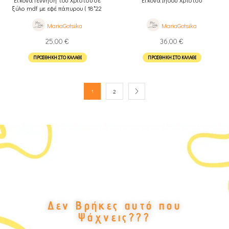
ξύλο mdf με εφέ πάπυρου ( 18*22
εκ.)
MariaGotsika
MariaGotsika
25,00
€
36,00
€
ΠΡΟΣΘΉΚΗ ΣΤΟ ΚΑΛΆΘΙ
ΠΡΟΣΘΉΚΗ ΣΤΟ ΚΑΛΆΘΙ
1
2
Δεν Βρήκες αυτό που
Ψάχνεις???