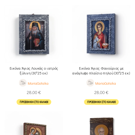
Εικόνα Άγιος Λουκάς ο ιατρός
Εικόνα Άγιος Φανούριος με
ξύλινη (30*25 εκ.)
ανάγλυφο πλαίσιο πηλού (30*25 εκ.)
MariaGotsika
MariaGotsika
28,00
€
28,00
€
ΠΡΟΣΘΉΚΗ ΣΤΟ ΚΑΛΆΘΙ
ΠΡΟΣΘΉΚΗ ΣΤΟ ΚΑΛΆΘΙ