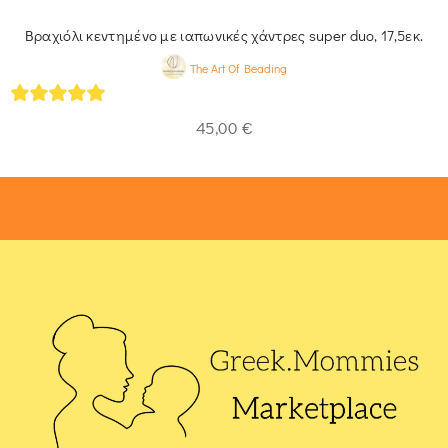
Βραχιόλι κεντημένο με ιαπωνικές χάντρες super duo, 17,5εκ.
The Art Of Beading
4.93
out of 5
45,00
€