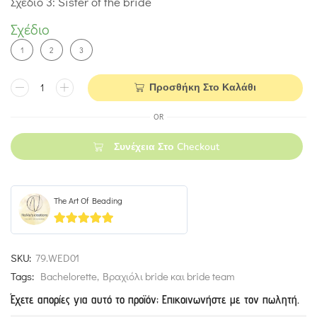
Σχέδιο 3: Sister of the bride
Σχέδιο
1
2
3
Προσθήκη Στο Καλάθι
OR
Συνέχεια Στο Checkout
The Art Of Beading
4.93
out of 5
SKU:
79.WED01
Tags:
Bachelorette
,
Βραχιόλι bride και bride team
Έχετε απορίες για αυτό το προϊόν; Επικοινωνήστε με τον πωλητή.