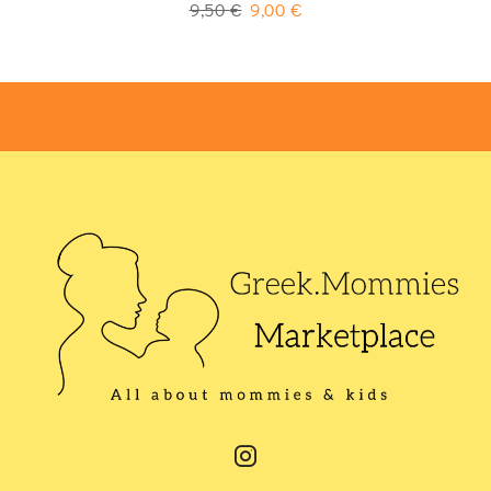
9,50
€
9,00
€