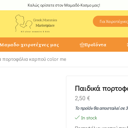
Καλώς ορίσατε στον Μαμαδό-Κοσμο μας!
Για Χειροτέχνες
 Μαμαδο-χειροτέχνες μας
Προϊόντα
ά πορτοφόλια καρπού color me
Παιδικά πορτοφό
2,50
€
Το προϊόν θα αποσταλεί σε 3
In stock
Πορτοφόλια καρπού παιδι