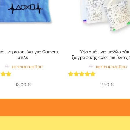
άτινη κασετίνα για Gamers,
Υφασμάτινα μαξιλαράκ
μπλε
ζωγραφικής color me (ελάχ.
xarmacreation
xarmacreation
of 5
5
out of 5
13,00
€
2,50
€