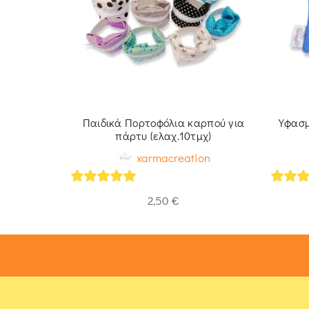
ράκια
Παιδικά Πορτοφόλια καρπού για
Υφασμ
λάχ.10τμχ)
πάρτυ (ελαχ.10τμχ)
on
xarmacreation
5
out of 5
5
out 
2,50
€