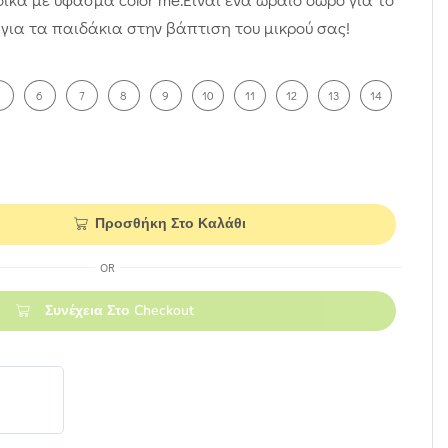
 για τα παιδάκια στην βάπτιση του μικρού σας!
5
6
7
8
9
10
11
12
13
14
Προσθήκη Στο Καλάθι
OR
Συνέχεια Στο Checkout