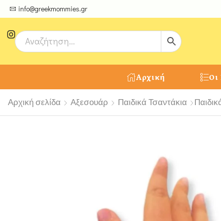
ψτε μοναδικές δημιουργίες από τους Χειροτέχνες μας!
info@greekmommies.gr
Αρχική
Οι
Αρχική σελίδα
Αξεσουάρ
Παιδικά Τσαντάκια
Παιδικ