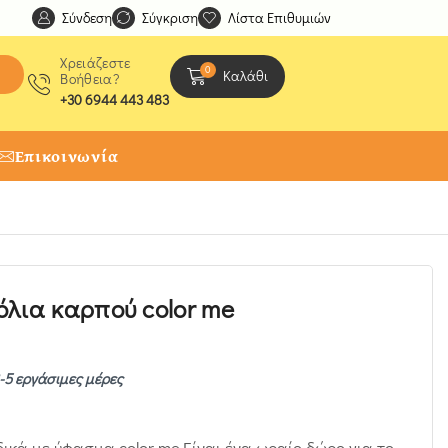
Σύνδεση
Ανακαλύψτε μοναδικές δημιουργίες από τους Χειροτέχ
Σύγκριση
Λίστα Επιθυμιών
Χρειάζεστε
0
Καλάθι
Βοήθεια?
+30 6944 443 483
Επικοινωνία
λια καρπού color me
-5 εργάσιμες μέρες
κά με ύφασμα color me.Είναι ένα ωραίο δώρο για το