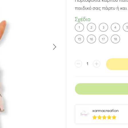
παιδικό σας πάρτυ ή και
Σχέδιο
1
2
3
4
15
16
17
18
xarmacreation
5
out of 5